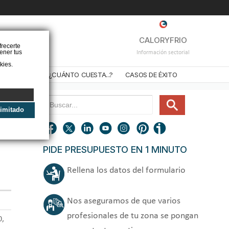
❌
CALORYFRIO
frecerte
ener tus
Información sectorial
kies.
STALADORES
¿CUÁNTO CUESTA...?
CASOS DE ÉXITO
limitado
PIDE PRESUPUESTO EN 1 MINUTO
Rellena los datos del formulario
Nos aseguramos de que varios
profesionales de tu zona se pongan
0,