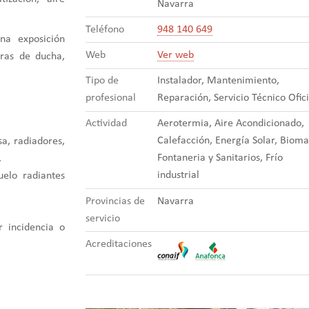
Navarra
Teléfono
948 140 649
na exposición
Web
Ver web
ras de ducha,
Tipo de
Instalador, Mantenimiento,
profesional
Reparación, Servicio Técnico Ofici
Actividad
Aerotermia, Aire Acondicionado,
Calefacción, Energía Solar, Bioma
sa, radiadores,
Fontaneria y Sanitarios, Frío
.
industrial
uelo radiantes
Provincias de
Navarra
servicio
r incidencia o
Acreditaciones