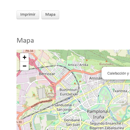
Imprimir
Mapa
Mapa
+
−
Calefacción y 