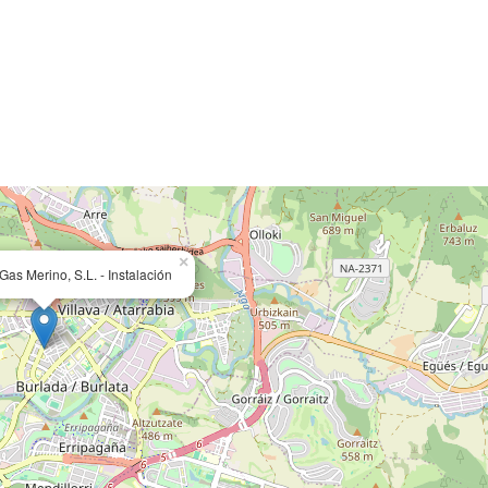
×
Gas Merino, S.L. - Instalación