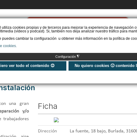
PIDE PRESUPUESTO
l utiliza cookies propias y de terceros para mejorar la experiencia de navegación o
timedia (vídeos y podcast). Si, también nos deja analizar nuestro tráfico para mant
puedes cambiar la configuración u obtener más información en la política de coo
STAL. AEROTERMIA
INSTAL. AISLAMIENTO
INSTAL. SOLAR
MÁS IN
de cookies.
◮
Configuración
uiero ver todo el contenido 😊
No quiero cookies 🙁 contenido 
nstalación
con una gran
Ficha
eparación y/o
e trabajadores
Dirección
La fuente, 18 bajo, Burlada, 3160
ización, aire