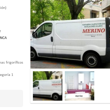
ión)
F
NCA
s frigoríficos
egoría 1