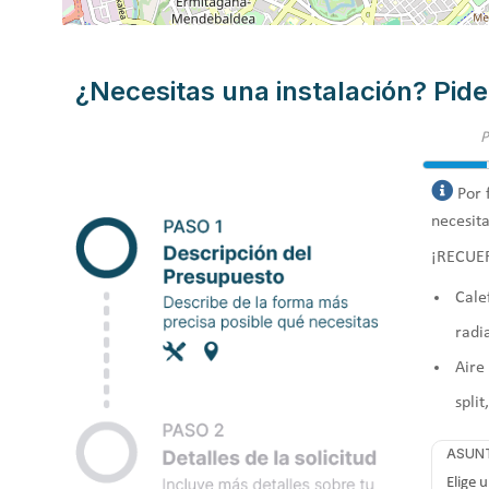
¿Necesitas una instalación? Pide
Por 
necesita
¡RECUE
Cale
radi
Aire
split
ASUN