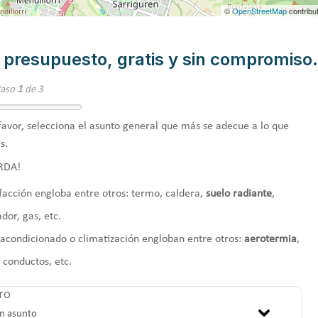
©
OpenStreetMap
contribu
 presupuesto, gratis y sin compromiso.
Paso
1
de 3
favor, selecciona el asunto general que más se adecue a lo que
s.
RDA!
facción engloba entre otros: termo, caldera,
suelo radiante
,
ador, gas, etc.
 acondicionado o climatización engloban entre otros:
aerotermia
,
, conductos, etc.
TO