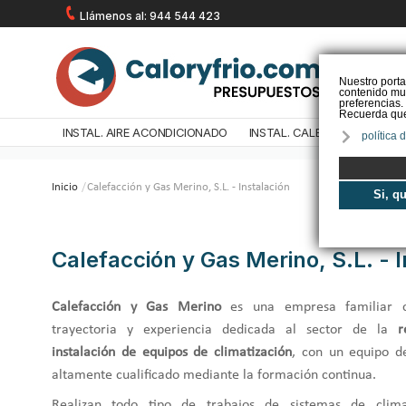
Llámenos al: 944 544 423
Nuestro porta
contenido mul
preferencias.
Recuerda que 
INSTAL. AIRE ACONDICIONADO
INSTAL. CALEFACCIÓN
IN
política 
Inicio
/
Calefacción y Gas Merino, S.L. - Instalación
Si, q
Calefacción y Gas Merino, S.L. - I
Calefacción y Gas Merino
es una empresa familiar 
trayectoria y experiencia dedicada al sector de la
r
instalación de equipos de climatización
, con un equipo d
altamente cualificado mediante la formación continua.
Realizan todo tipo de trabajos de sistemas de climat