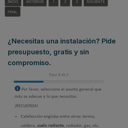
INICIO
ANTERIOR
1
2
3
SIGUIENTE
FINAL
¿Necesitas una instalación? Pide
presupuesto, gratis y sin
compromiso.
Paso
1
de 3
Por favor, selecciona el asunto general que
más se adecue a lo que necesitas.
¡RECUERDA!
Calefacción engloba entre otros: termo,
caldera,
suelo radiante
, radiador, gas, etc.