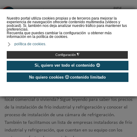
PIDE
❌
PRESUPUESTO
Nuestro portal utiliza cookies propias y de terceros para mejorar la
experiencia de navegación ofrecerte contenido multimedia (vídeos y
CALORYFRIO
podcast). Si, también nos deja analizar nuestro tráfico para mantener tus
preferencias.
Recuerda que puedes cambiar la configuración u obtener más
información en la política de cookies.
política de cookies.
Inicio
/
Más instaladores
/
Instal. Refrigeración
◮
Configuración
Instaladores de frío industrial y
Si, quiero ver todo el contenido 😊
refrigeración ✅
No quiero cookies 🙁 contenido limitado
¿Buscas un
instalador de frío industrial o refrigeración
para tu
local comercial o vivienda? Sigue leyendo para saber los precios
de la instalación de frío industrial y refrigeración y conocer el
proceso de instalación de una cámara de refrigeración.
También te facilitamos un lista de empresas instaladoras de frío
industrial y refrigeración, que cuentan en su equipo con los