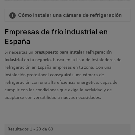
Cómo instalar una cámara de refrigeración
Empresas de frío industrial en
La instalación de cámaras de refrigeración exige un diseño
España
previo, para que la instalación y el equipo cumplan con la
normativa. El instalador valorará cuál va a ser el uso de la
Si necesitas un
presupuesto para instalar refrigeración
cámara, que determinará su tamaño y si potencia. Así,
industrial
en tu negocio, busca en la lista de instaladores de
estas son los
puntos clave de una instalación de una
refrigeración en España empresas en tu zona. Con una
cámara de refrigeración:
instalación profesional conseguirás una cámara de
Elaboración de
un esquema de la instalación frigorífica
,
refrigeración con una alta eficiencia energética, capaz de
cumplir con las condiciones que exige la actividad y de
atendiendo a la normativa de seguridad. Se definirá según
adaptarse con versatilidad a nuevas necesidades.
las preferencias del cliente, la función que tenga que
realizar la instalación y las particularidades del entorno.
Tras esto se identifican los equipos y materiales necesarios
Resultados 1 - 20 de 60
y se estima el coste de la instalación, para ya comenzar