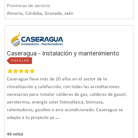
Provincias de servicio
planchas, paneles sándwich, SATE… Así, el material
Almería, Córdoba, Granada, Jaén
aislante se puede colocar por el exterior, dentro de la
cámara, o bien adosado a la superficie interior del
paramento, con la desventaja en este caso de que reduce
el espacio interior.
Caseragua - Instalación y mantenimiento
Una correcta instalación.
Cada solución de aislamiento
POPULAR
exige distintos requerimientos. Un
instalador profesional
sabe cómo colocar los distintos elementos y materiales
Caseragua lleva más de 20 años en el sector de la
garantizando la continuidad del aislamiento. Emplea para
climatización y calefacción, con todas las acreditaciones
necesarias para instalar calderas de gas, calderas de gasoil,
ello la fijación adecuada para cada soporte, además de
aerotermia, energía solar fotovoltaica, biomasa,
instalar el material en su posición correcta, con la guía de
calentadores, gasóleo o aire acondicionado. Caseragua se
las recomendaciones del fabricante.
adapta a tu proyecto ya
...
46
votos