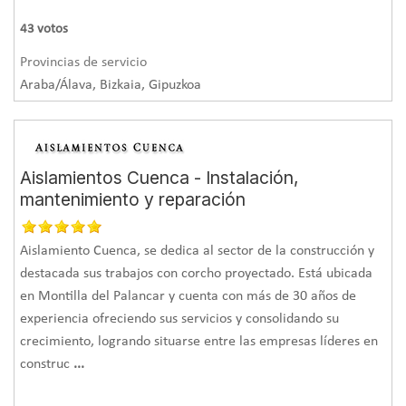
fisuras
y el control de la temperatura y la humedad. Para
43
votos
poner fin al problema es necesario:
Provincias de servicio
Araba/Álava, Bizkaia, Gipuzkoa
Identificar el tipo de humedades.
Las
humedades por
condensación
, por capilaridad o por filtración generan
distintos problemas (aparición de hongos y mohos,
Aislamientos Cuenca - Instalación,
manchas, daños estructurales), por lo que exigen distintas
mantenimiento y reparación
soluciones.
Elegir el o los tratamientos.
Para solucionar las humedades
Aislamiento Cuenca, se dedica al sector de la construcción y
destacada sus trabajos con corcho proyectado. Está ubicada
se pueden usar deshumidificadores y una mejor
en Montilla del Palancar y cuenta con más de 30 años de
ventilación, en el caso de que las provoque la
experiencia ofreciendo sus servicios y consolidando su
condensación, así como la aplicación de sellantes e
crecimiento, logrando situarse entre las empresas líderes en
impermeabilizantes para favorecer la estanqueidad y
construc
...
eliminar el origen de la humedad.