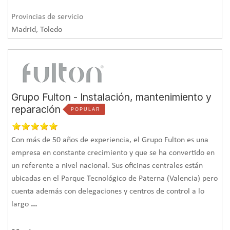
El material.
Elegir el tipo de aislante acústico
óptimo, con
Provincias de servicio
Madrid, Toledo
una buena capacidad de absorción, es fundamental para
que la instalación de aislamiento cumpla su función. En el
mercado existen aislantes acústicos fabricados con lana
mineral, espumas de poliuretano, corcho, yeso, cemento,
Grupo Fulton - Instalación, mantenimiento y
geotextiles, fibra de madera…
reparación
POPULAR
Revisar ventanas y cerramientos.
Las puertas y ventanas
complementan la instalación de aislamiento acústico, al
Con más de 50 años de experiencia, el Grupo Fulton es una
evitar que se formen de puentes acústicos. Se logran así
empresa en constante crecimiento y que se ha convertido en
altos niveles de hermeticidad.
un referente a nivel nacional. Sus oficinas centrales están
ubicadas en el Parque Tecnológico de Paterna (Valencia) pero
cuenta además con delegaciones y centros de control a lo
La instalación profesional.
Aunque hay
soluciones acústicas
largo
...
sin obra
siempre es recomendable la participación de un