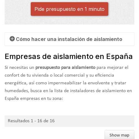
Pide presupuesto en 1 minuto
Cómo hacer una instalación de aislamiento
Empresas de aislamiento en España
Instalar aislamiento en obra nueva o en una edificación
existente supone una diferencia total en lo que a confort
Si necesitas un
presupuesto para aislamiento
para mejorar el
interior y ahorro energético se refiere. Las
ventajas de una
confort de tu vivienda o local comercial y su eficiencia
instalación de aislamiento profesional
son múltiples:
energética, así como impermeabilizar la envolvente y tratar
mejora la calidad de vida de las personas usuarias y
humedades, busca en la lista de instaladores de aislamiento en
permite reducir el gasto en climatización, así como las
España empresas en tu zona:
emisiones.
Según la tipología del edificio y sus necesidades, la
Resultados 1 - 16 de 16
instalación de aislamiento térmico y acústico empleará
distintos tipos de materiales y técnicas. Un buen
Show map
aislamiento termoacústico permitirá tener
interiores más