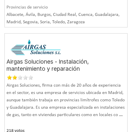
Instalación de aislamiento acústico
Provincias de servicio
Las principales soluciones de aislamiento térmico también
Albacete, Ávila, Burgos, Ciudad Real, Cuenca, Guadalajara,
ofrecen propiedades aislantes y
protección contra el ruido
Madrid, Segovia, Soria, Toledo, Zaragoza
procedente tanto del interior como del exterior de la
edificación. Además, existen sistemas específicos que
evitan la propagación del ruido, con una función aislante
del sonido (para proteger de ruidos) o bien absorbente de
la energía sonora (para mejorar la acústica interior y
Airgas Soluciones - Instalación,
evitar ecos, por ejemplo).
mantenimiento y reparación
Para lograr un buen confort acústico estas son las claves a
tener en cuenta:
Airgas Soluciones, firma con más de 20 años de experiencia
en el sector, es una empresa de servicios ubicada en Madrid,
Identificar el tipo de ruido y la fuente
(aéreo o de
aunque también trabaja en provincias limítrofes como Toledo
impacto). En función de esto se elige la aplicación más
y Guadalajara. Es una empresa especializada en instalaciones
ajustada (aislamiento por el interior o por el exterior, en el
de gas, tanto en viviendas particulares como en locales co
...
caso de las rehabilitaciones termoacústicas) para cada
elemento (suelo, techo, tabiques, trasdosados).
218
votos