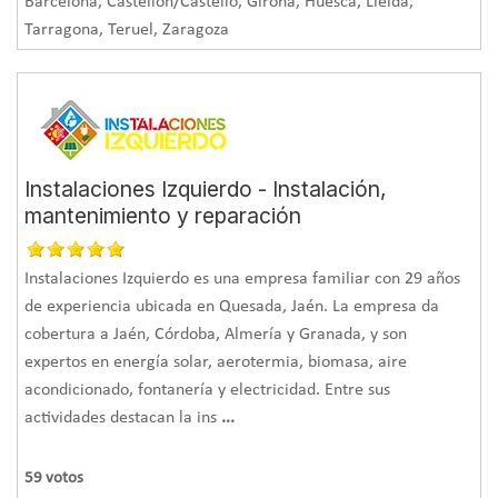
Barcelona, Castellón/Castelló, Girona, Huesca, Lleida,
espumas de poliuretano (PUR), poliestireno expandido
Tarragona, Teruel, Zaragoza
(EPS), poliestireno extruido (XPS) y lanas minerales.
También se emplean otros como la celulosa, la espuma
fenólica, el corcho, los morteros aislantes, el vidrio
celular… La clave para elegir el material es aquel que
Instalaciones Izquierdo - Instalación,
permanezca inalterable a lo largo del mayor tiempo
mantenimiento y reparación
posible y que cumpla con los requisitos que garanticen la
supresión de los
puentes térmicos
y una completa
Instalaciones Izquierdo es una empresa familiar con 29 años
de experiencia ubicada en Quesada, Jaén. La empresa da
estanqueidad
de la envolvente con el mínimo espesor.
cobertura a Jaén, Córdoba, Almería y Granada, y son
La aplicación.
Los fabricantes ofrecen productos de estos
expertos en energía solar, aerotermia, biomasa, aire
materiales ajustados a distintas aplicaciones, que se
acondicionado, fontanería y electricidad. Entre sus
actividades destacan la ins
pueden instalar en fachadas (muros y ventanas), en
...
cubiertas, en suelos y techos, en tabiques interiores y en
59
votos
instalaciones (tuberías). Espuma insuflada, proyectada,