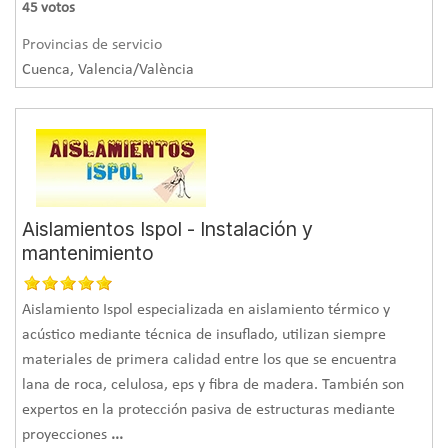
45
votos
Provincias de servicio
Es necesaria la instalación por parte de un profesional, que
Cuenca, Valencia/València
debe localizar correctamente las causas de la humedad,
elegir la solución más eficaz y aplicarla atendiendo a las
particularidades de cada caso y las indicaciones del
fabricante.
¿Necesitas un instalador de aislamiento?
Pide presupuesto en 1 minuto
Aislamientos Ispol - Instalación y
mantenimiento
Aislamiento Ispol especializada en aislamiento térmico y
acústico mediante técnica de insuflado, utilizan siempre
materiales de primera calidad entre los que se encuentra
lana de roca, celulosa, eps y fibra de madera. También son
expertos en la protección pasiva de estructuras mediante
proyecciones
...