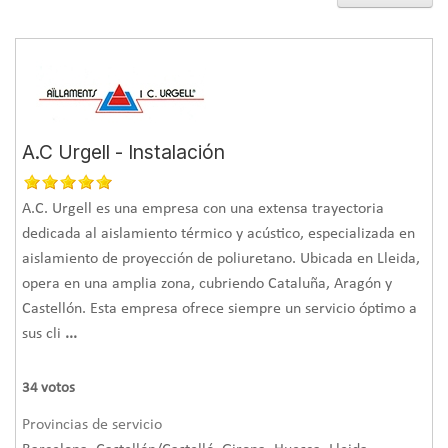
confortables y saludables
, con una temperatura cómoda en
invierno y en verano al eliminarse la pérdida de calor y
frío. Además,
previene la aparición de humedades,
condensaciones y moho.
Instalación de aislamiento térmico
A.C Urgell - Instalación
La eficacia de las distintas soluciones de aislamiento
térmico dependen del tipo de material elegido y sus
A.C. Urgell es una empresa con una extensa trayectoria
prestaciones, así como de una correcta instalación. Estos
dedicada al aislamiento térmico y acústico, especializada en
son los elementos a tener en cuenta a la hora de
aislamiento de proyección de poliuretano. Ubicada en Lleida,
plantearse aislar térmicamente:
opera en una amplia zona, cubriendo Cataluña, Aragón y
Castellón. Esta empresa ofrece siempre un servicio óptimo a
sus cli
...
El material.
Con una conductividad térmica muy baja, alta
resistencia térmica y al paso del calor, así como un buen
34
votos
comportamiento ante el fuego, encontramos entre los
Provincias de servicio
principales
tipos de materiales de aislamiento térmico
las