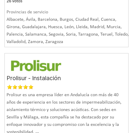
instalador profesional que garantice que se cumplen las
26
votos
exigencias del
Código Técnico de Edificación (CTE)
.
Provincias de servicio
Albacete, Ávila, Barcelona, Burgos, Ciudad Real, Cuenca,
Girona, Guadalajara, Huesca, León, Lleida, Madrid, Murcia,
Impermeabilización
Palencia, Salamanca, Segovia, Soria, Tarragona, Teruel, Toledo,
Valladolid, Zamora, Zaragoza
La instalación de sistemas de impermeabilización
soluciona problemas de humedad, condensaciones y
filtraciones. Para impermeabilizar con éxito es necesario
tener en cuenta:
Prolisur - Instalación
La aplicación.
Se pueden impermeabilizar cubiertas, suelos
Prolisur es una empresa líder en Andalucía con más de 40
y muros para evitar daños, mejorar la salubridad de los
años de experiencia en los sectores de impermeabilización,
edificios y reforzar y proteger los cimientos, a la vez que se
aislamiento térmico y soluciones acústicas. Con sedes en
mejora la eficiencia energética. Es necesario detectar en
Sevilla y Málaga, esta compañía se ha destacado por su
enfoque innovador y su compromiso con la excelencia y la
qué punto hay que intervenir para realizar una
sostenibilidad.
...