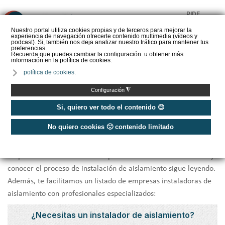
PIDE
❌
PRESUPUESTO
Nuestro portal utiliza cookies propias y de terceros para mejorar la
experiencia de navegación ofrecerte contenido multimedia (vídeos y
CALORYFRIO
podcast). Si, también nos deja analizar nuestro tráfico para mantener tus
preferencias.
Recuerda que puedes cambiar la configuración u obtener más
información en la política de cookies.
política de cookies.
Inicio
/
Instal. Aislamiento
◮
Configuración
Instaladores de aislamiento ✅
Si, quiero ver todo el contenido 😊
No quiero cookies 🙁 contenido limitado
¿Buscas un
instalador de aislamiento
para mejorar la eficiencia
energética de tu vivienda o local comercial? Si necesitas
ampliar información sobre los precios de instalar aislamiento y
conocer el proceso de instalación de aislamiento sigue leyendo.
Además, te facilitamos un listado de empresas instaladoras de
aislamiento con profesionales especializados:
¿Necesitas un instalador de aislamiento?