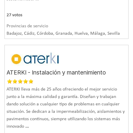
intervención eficaz.
El material.
Acrílicos, asfálticos, elásticos, cementosos,
27
votos
membranas líquidas y de poliuretano, polietileno, caucho,
Provincias de servicio
PVC.... cada sistema de impermeabilización se ajusta a las
Badajoz, Cádiz, Córdoba, Granada, Huelva, Málaga, Sevilla
características de la superficie sobre la que se aplica y a la
problemática identificada.
La instalación profesional.
El instalador de
impermeabilización es el responsable de sellar la
ATERKI - Instalación y mantenimiento
superficie a impermeabilizar aplicando el sistema elegido,
garantizando la continuidad de la capa impermeabilizante.
ATERKI lleva más de 25 años ofreciendo el mejor servicio
junto a la máxima calidad y garantía. Diseñan y trabajan
dando solución a cualquier tipo de problemas en cualquier
Tratamiento de humedades
situación. Se dedican a la impermeabilización, aislamientos y
pavimentos continuos, siempre utilizando los sistemas más
Si se han encontrado humedades en una edificación es
innovado
...
necesario un tratamiento para el
sellado de grietas y