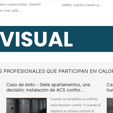
cales comerciales. Invertir
sabéis cuánto cuesta p...
en una cald...
S PROFESIONALES QUE PARTICIPAN EN CALO
Caso de éxito - Siete apartamentos, una
Ca
decisión: instalación de ACS confor…
hu
Cuando se rehabilita un edificio,
cada decisión cuenta. Y cuando el
objetivo es ofrecer confort al