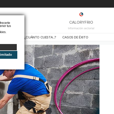
❌
CALORYFRIO
frecerte
ener tus
Información sectorial
kies.
STALADORES
¿CUÁNTO CUESTA...?
CASOS DE ÉXITO
limitado