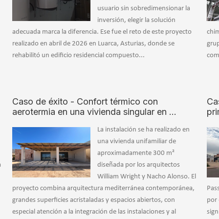
usuario sin sobredimensionar la
inversión, elegir la solución
adecuada marca la diferencia. Ese fue el reto de este proyecto
chi
realizado en abril de 2026 en Luarca, Asturias, donde se
grup
n
rehabilitó un edificio residencial compuesto...
comp
Caso de éxito - Confort térmico con
Ca
aerotermia en una vivienda singular en …
pr
La instalación se ha realizado en
una vivienda unifamiliar de
aproximadamente 300 m²
a
diseñada por los arquitectos
William Wright y Nacho Alonso. El
proyecto combina arquitectura mediterránea contemporánea,
Pas
grandes superficies acristaladas y espacios abiertos, con
por
especial atención a la integración de las instalaciones y al
sign