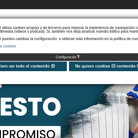
PIDE PRESUPUESTO
l utiliza cookies propias y de terceros para mejorar la experiencia de navegación o
timedia (vídeos y podcast). Si, también nos deja analizar nuestro tráfico para mant
puedes cambiar la configuración u obtener más información en la política de coo
STAL. AEROTERMIA
INSTAL. AISLAMIENTO
INSTAL. SOLAR
MÁS IN
de cookies.
◮
Configuración
uiero ver todo el contenido 😊
No quiero cookies 🙁 contenido 