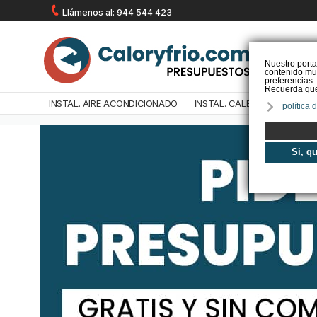
Llámenos al: 944 544 423
Nuestro porta
contenido mul
preferencias.
Recuerda que 
INSTAL. AIRE ACONDICIONADO
INSTAL. CALEFACCIÓN
IN
política 
Si, q