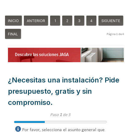
INICIO
ANTERIOR
1
2
3
4
SIGUIENTE
FINAL
Página 1 de 4
¿Necesitas una instalación? Pide
presupuesto, gratis y sin
compromiso.
Paso
1
de 3
Por favor, selecciona el asunto general que