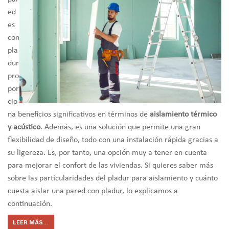
ed
es
con
pla
dur
pro
por
cio
na beneficios significativos en términos de
aislamiento térmico
y acústico
. Además, es una solución que permite una gran
flexibilidad de diseño, todo con una instalación rápida gracias a
su ligereza. Es, por tanto, una opción muy a tener en cuenta
para mejorar el confort de las viviendas. Si quieres saber más
sobre las particularidades del pladur para aislamiento y cuánto
cuesta aislar una pared con pladur, lo explicamos a
continuación.
LEER MÁS...