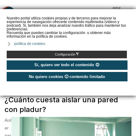
PIDE
❌
PRESUPUESTO
Nuestro portal utiliza cookies propias y de terceros para mejorar la
experiencia de navegación ofrecerte contenido multimedia (vídeos y
CALORYFRIO
podcast). Si, también nos deja analizar nuestro tráfico para mantener tus
preferencias.
Recuerda que puedes cambiar la configuración u obtener más
información en la política de cookies.
política de cookies.
Inicio
/
¿Cuánto cuesta...?
◮
Configuración
¿Cuánto cuesta...?
Si, quiero ver todo el contenido 😊
No quiero cookies 🙁 contenido limitado
Publicado: Martes, 12 Marzo 2024 12:15
¿Cuánto cuesta aislar una pared
con pladur?
Aisl
ar
par