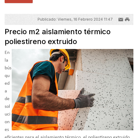
Publicado: Viernes, 16 Febrero 2024 11:47
Precio m2 aislamiento térmico
poliestireno extruido
En
la
bús
qu
ed
a
de
sol
uci
on
es
eficientes para el aislamiento térmico, el poliestireno extruido