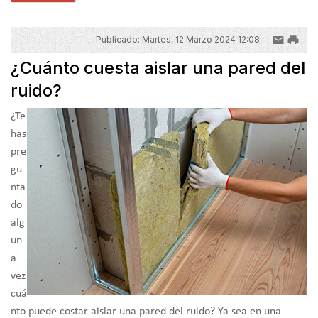
Publicado: Martes, 12 Marzo 2024 12:08
¿Cuánto cuesta aislar una pared del
ruido?
¿Te
has
pre
gu
nta
do
alg
un
a
vez
cuá
nto puede costar aislar una pared del ruido? Ya sea en una