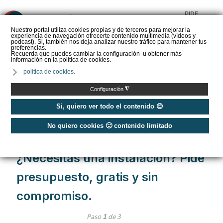
PIDE
❌
PRESUPUESTO
Nuestro portal utiliza cookies propias y de terceros para mejorar la
experiencia de navegación ofrecerte contenido multimedia (vídeos y
CALORYFRIO
podcast). Si, también nos deja analizar nuestro tráfico para mantener tus
preferencias.
Recuerda que puedes cambiar la configuración u obtener más
información en la política de cookies.
política de cookies.
Inicio
/
Pide presupuesto
/
Pide presupuesto
◮
Configuración
Pide presupuesto gratis y sin
Si, quiero ver todo el contenido 😊
compromiso
No quiero cookies 🙁 contenido limitado
¿Necesitas una instalación? Pide
presupuesto, gratis y sin
compromiso.
Paso
1
de 3