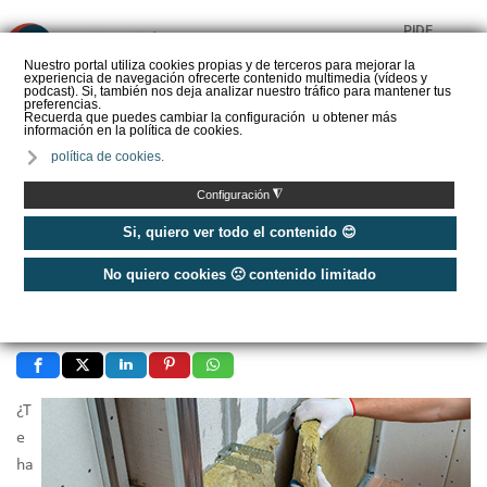
PIDE
❌
PRESUPUESTO
Nuestro portal utiliza cookies propias y de terceros para mejorar la
experiencia de navegación ofrecerte contenido multimedia (vídeos y
CALORYFRIO
podcast). Si, también nos deja analizar nuestro tráfico para mantener tus
preferencias.
Recuerda que puedes cambiar la configuración u obtener más
información en la política de cookies.
política de cookies.
Inicio
/
¿Cuánto cuesta...?
/
¿Cuánto cuesta aislar una pared del ruido?
◮
Configuración
Si, quiero ver todo el contenido 😊
Publicado: Martes, 12 Marzo 2024 12:08
¿Cuánto cuesta aislar una pared del
No quiero cookies 🙁 contenido limitado
ruido?
¿T
e
ha