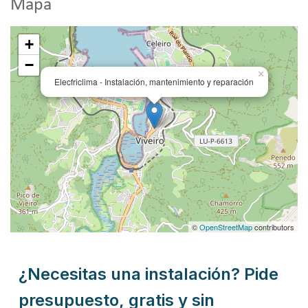
Mapa
+
−
×
Elecfriclima - Instalación, mantenimiento y reparación
©
OpenStreetMap
contributors
¿Necesitas una instalación? Pide
presupuesto, gratis y sin