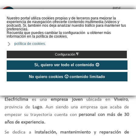
PIDE
❌
PRESUPUESTO
Nuestro portal utiliza cookies propias y de terceros para mejorar la
experiencia de navegación ofrecerte contenido multimedia (vídeos y
CALORYFRIO
podcast). Si, también nos deja analizar nuestro tráfico para mantener tus
preferencias.
Recuerda que puedes cambiar la configuración u obtener más
información en la política de cookies.
política de cookies.
Inicio
/
Elecfriclima - Instalación, mantenimiento y reparación
◮
Configuración
Si, quiero ver todo el contenido 😊
Elecfriclima - Instalación,
No quiero cookies 🙁 contenido limitado
mantenimiento y reparación
Elecfriclima
es una
empresa joven
ubicada en
Viveiro
,
provincia de
Lugo
. Aun siendo una empresa que acaba de
empezar su trayectoria cuenta con
personal con más de 30
años de experiencia.
Se dedica a
instalación, mantenimiento y reparación de