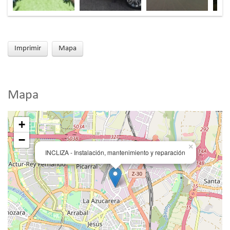
Imprimir
Mapa
Mapa
+
−
×
INCLIZA - Instalación, mantenimiento y reparación