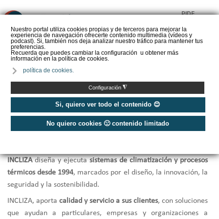
PIDE
❌
PRESUPUESTO
Nuestro portal utiliza cookies propias y de terceros para mejorar la
experiencia de navegación ofrecerte contenido multimedia (vídeos y
CALORYFRIO
podcast). Si, también nos deja analizar nuestro tráfico para mantener tus
preferencias.
Recuerda que puedes cambiar la configuración u obtener más
información en la política de cookies.
política de cookies.
Inicio
/
INCLIZA - Instalación, mantenimiento y reparación
◮
Configuración
Si, quiero ver todo el contenido 😊
INCLIZA - Instalación,
No quiero cookies 🙁 contenido limitado
mantenimiento y reparación
INCLIZA
diseña y ejecuta
sistemas de climatización y procesos
térmicos desde 1994
, marcados por el diseño, la innovación, la
seguridad y la sostenibilidad.
INCLIZA, aporta
calidad y servicio a sus clientes
, con soluciones
que ayudan a particulares, empresas y organizaciones a