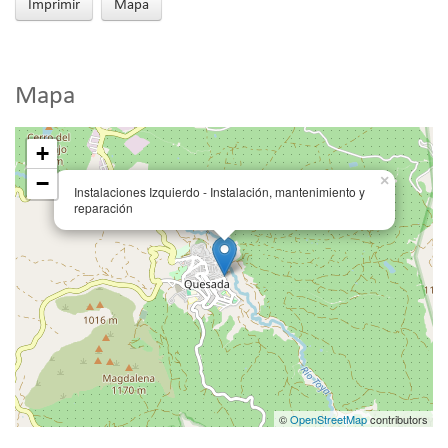
Imprimir
Mapa
Mapa
+
−
×
Instalaciones Izquierdo - Instalación, mantenimiento y
reparación
©
OpenStreetMap
contributors