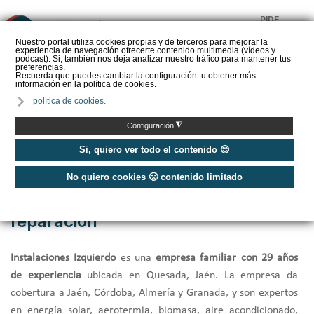
PIDE
❌
PRESUPUESTO
Nuestro portal utiliza cookies propias y de terceros para mejorar la
experiencia de navegación ofrecerte contenido multimedia (vídeos y
CALORYFRIO
podcast). Si, también nos deja analizar nuestro tráfico para mantener tus
preferencias.
Recuerda que puedes cambiar la configuración u obtener más
información en la política de cookies.
política de cookies.
Inicio
/
Instalaciones Izquierdo - Instalación, mantenimiento y reparación
◮
Configuración
Si, quiero ver todo el contenido 😊
Instalaciones Izquierdo -
No quiero cookies 🙁 contenido limitado
Instalación, mantenimiento y
reparación
Instalaciones Izquierdo
es una
empresa familiar con 29 años
de experiencia
ubicada en Quesada, Jaén. La empresa da
cobertura a Jaén, Córdoba, Almería y Granada, y son expertos
en energía solar, aerotermia, biomasa, aire acondicionado,