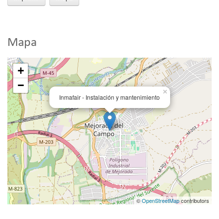
Mapa
+
−
×
Inmafair - Instalación y mantenimiento
©
OpenStreetMap
contributors