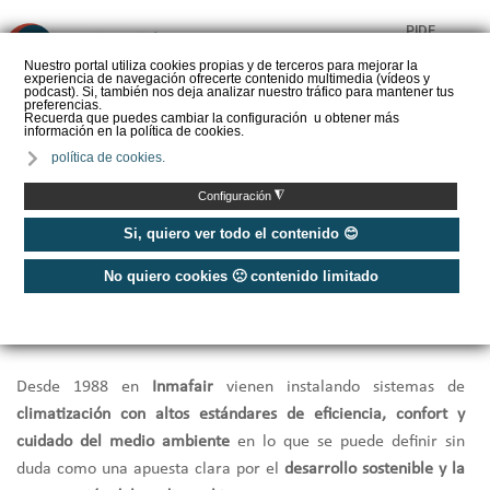
PIDE
❌
PRESUPUESTO
Nuestro portal utiliza cookies propias y de terceros para mejorar la
experiencia de navegación ofrecerte contenido multimedia (vídeos y
CALORYFRIO
podcast). Si, también nos deja analizar nuestro tráfico para mantener tus
preferencias.
Recuerda que puedes cambiar la configuración u obtener más
información en la política de cookies.
política de cookies.
Inicio
/
Fontanería y Sanitarios Madrid
/
Instaladores
/
◮
Configuración
Inmafair - Instalación y mantenimiento
Si, quiero ver todo el contenido 😊
No quiero cookies 🙁 contenido limitado
Inmafair - Instalación y
mantenimiento
Desde 1988 en
Inmafair
vienen instalando sistemas de
climatización con altos estándares de eficiencia, confort y
cuidado del medio ambiente
en lo que se puede definir sin
duda como una apuesta clara por el
desarrollo sostenible y la