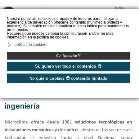
PIDE
❌
PRESUPUESTO
Nuestro portal utiliza cookies propias y de terceros para mejorar la
experiencia de navegación ofrecerte contenido multimedia (vídeos y
CALORYFRIO
podcast). Si, también nos deja analizar nuestro tráfico para mantener tus
preferencias.
Recuerda que puedes cambiar la configuración u obtener más
información en la política de cookies.
política de cookies.
Inicio
/
Pide presupuesto
/
Ingenierías
/
Instaladores
/
◮
Configuración
Microclima - Instalación, mantenimiento, reparación e ingeniería
Si, quiero ver todo el contenido 😊
No quiero cookies 🙁 contenido limitado
Microclima - Instalación,
mantenimiento, reparación e
ingeniería
Microclima ofrece desde 1981
soluciones tecnológicas en
instalaciones mecánicas y de control
, dentro de los sectores de
Edificación e Industria tanto a nivel Nacional como