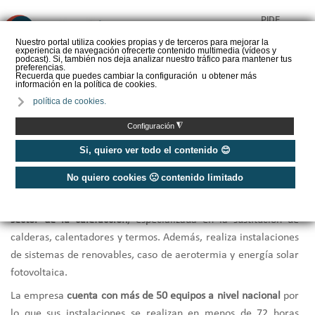
PIDE
❌
PRESUPUESTO
Nuestro portal utiliza cookies propias y de terceros para mejorar la
experiencia de navegación ofrecerte contenido multimedia (vídeos y
CALORYFRIO
podcast). Si, también nos deja analizar nuestro tráfico para mantener tus
preferencias.
Recuerda que puedes cambiar la configuración u obtener más
información en la política de cookies.
política de cookies.
Inicio
/
RCI - Instalación
◮
Configuración
Si, quiero ver todo el contenido 😊
RCI - Instalación
POPULAR
No quiero cookies 🙁 contenido limitado
RCI
es una empresa con
más de 15 años de experiencia en el
sector de la calefacción
, especializada en la sustitución de
calderas, calentadores y termos. Además, realiza instalaciones
de sistemas de renovables, caso de aerotermia y energía solar
fotovoltaica.
La empresa
cuenta con más de 50 equipos a nivel nacional
por
lo que sus instalaciones se realizan en menos de 72 horas