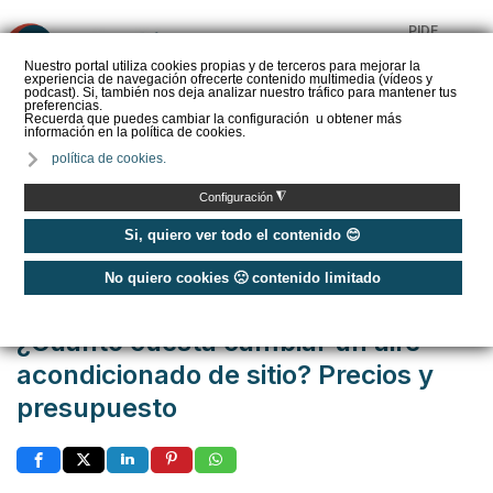
PIDE
❌
PRESUPUESTO
Nuestro portal utiliza cookies propias y de terceros para mejorar la
experiencia de navegación ofrecerte contenido multimedia (vídeos y
CALORYFRIO
podcast). Si, también nos deja analizar nuestro tráfico para mantener tus
preferencias.
Recuerda que puedes cambiar la configuración u obtener más
información en la política de cookies.
política de cookies.
Inicio
/
¿Cuánto cuesta...?
/
◮
Configuración
¿Cuánto cuesta cambiar un aire acondicionado de sitio? Precios y
presupuesto
Si, quiero ver todo el contenido 😊
No quiero cookies 🙁 contenido limitado
Publicado: Miércoles, 25 Enero 2023 11:18
¿Cuánto cuesta cambiar un aire
acondicionado de sitio? Precios y
presupuesto