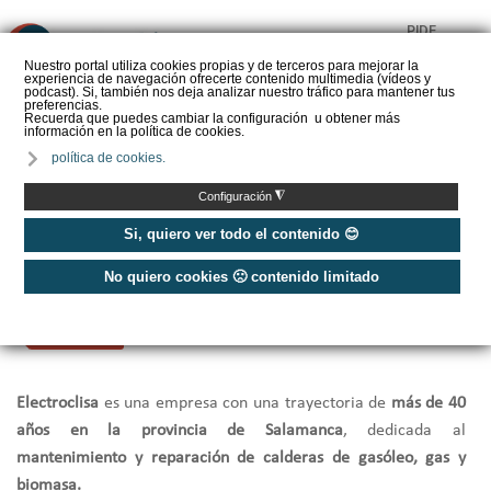
PIDE
❌
PRESUPUESTO
Nuestro portal utiliza cookies propias y de terceros para mejorar la
experiencia de navegación ofrecerte contenido multimedia (vídeos y
CALORYFRIO
podcast). Si, también nos deja analizar nuestro tráfico para mantener tus
preferencias.
Recuerda que puedes cambiar la configuración u obtener más
información en la política de cookies.
política de cookies.
Inicio
/
Electro-Clisa - Instalación, mantenimiento y reparación
◮
Configuración
Si, quiero ver todo el contenido 😊
Electro-Clisa - Instalación,
No quiero cookies 🙁 contenido limitado
mantenimiento y reparación
POPULAR
Electroclisa
es una empresa con una trayectoria de
más de 40
años en la provincia de Salamanca
, dedicada al
mantenimiento y reparación de calderas de gasóleo, gas y
biomasa.