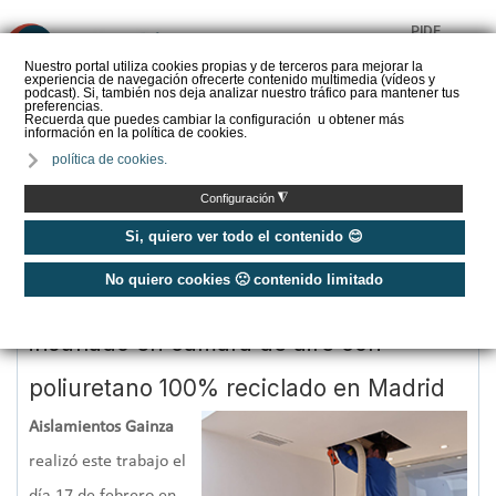
PIDE
❌
PRESUPUESTO
Nuestro portal utiliza cookies propias y de terceros para mejorar la
experiencia de navegación ofrecerte contenido multimedia (vídeos y
CALORYFRIO
podcast). Si, también nos deja analizar nuestro tráfico para mantener tus
preferencias.
Recuerda que puedes cambiar la configuración u obtener más
información en la política de cookies.
política de cookies.
Inicio
/
Casos de éxito de aislamiento - Presupuestos Caloryfrio.com
◮
Configuración
Casos de éxito de aislamiento
Si, quiero ver todo el contenido 😊
No quiero cookies 🙁 contenido limitado
Caso de éxito - Aislamiento mediante
insuflado en cámara de aire con
poliuretano 100% reciclado en Madrid
Aislamientos Gainza
realizó este trabajo el