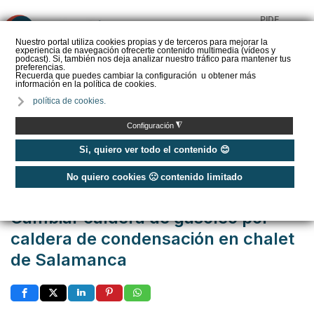
PIDE
❌
PRESUPUESTO
Nuestro portal utiliza cookies propias y de terceros para mejorar la
experiencia de navegación ofrecerte contenido multimedia (vídeos y
CALORYFRIO
podcast). Si, también nos deja analizar nuestro tráfico para mantener tus
preferencias.
Recuerda que puedes cambiar la configuración u obtener más
información en la política de cookies.
política de cookies.
Inicio
/
Casos de éxito
/
Viviendas
/
◮
Configuración
Cambiar caldera de gasóleo por caldera de condensación en chalet de
Salamanca
Si, quiero ver todo el contenido 😊
No quiero cookies 🙁 contenido limitado
Publicado: Martes, 25 Octubre 2016 10:26
Cambiar caldera de gasóleo por
caldera de condensación en chalet
de Salamanca