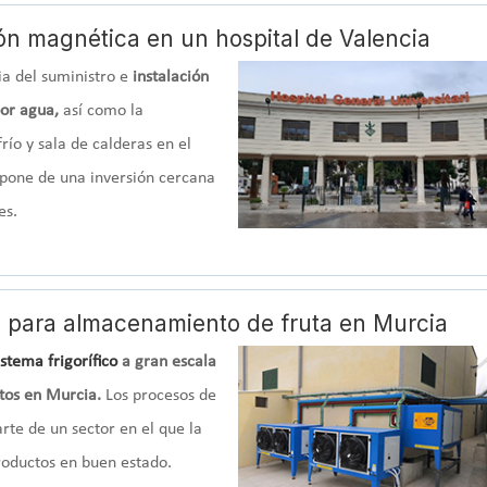
ión magnética en un hospital de Valencia
ia del suministro e
instalación
or agua,
así como la
ío y sala de calderas en el
ispone de una inversión cercana
es.
2L para almacenamiento de fruta en Murcia
istema frigorífico
a gran escala
tos en Murcia.
Los procesos de
te de un sector en el que la
oductos en buen estado.