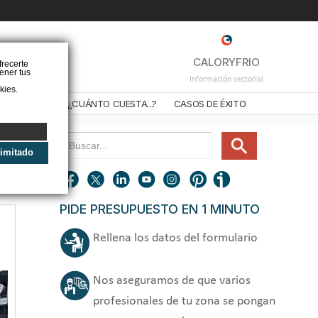
❌
CALORYFRIO
frecerte
ener tus
Información sectorial
kies.
STALADORES
¿CUÁNTO CUESTA...?
CASOS DE ÉXITO
limitado
PIDE PRESUPUESTO EN 1 MINUTO
Rellena los datos del formulario
Nos aseguramos de que varios
profesionales de tu zona se pongan