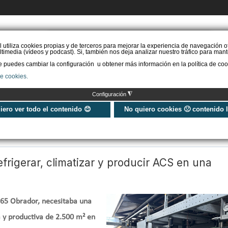
PIDE PRESUPUESTO
l utiliza cookies propias y de terceros para mejorar la experiencia de navegación o
timedia (vídeos y podcast). Si, también nos deja analizar nuestro tráfico para mant
puedes cambiar la configuración u obtener más información en la política de coo
STAL. AEROTERMIA
INSTAL. AISLAMIENTO
INSTAL. SOLAR
MÁS IN
de cookies.
◮
Configuración
uiero ver todo el contenido 😊
No quiero cookies 🙁 contenido 
efrigerar, climatizar y producir ACS en una
65 Obrador, necesitaba una
ca y productiva de 2.500 m² en