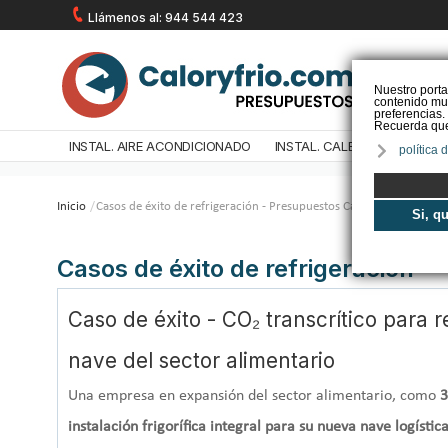
Llámenos al: 944 544 423
Nuestro porta
contenido mul
preferencias.
Recuerda que 
INSTAL. AIRE ACONDICIONADO
INSTAL. CALEFACCIÓN
IN
política 
Inicio
/
Casos de éxito de refrigeración - Presupuestos Caloryfrio.com
Si, q
Casos de éxito de refrigeración
Caso de éxito - CO₂ transcrítico para r
nave del sector alimentario
Una empresa en expansión del sector alimentario, como
3
instalación frigorífica integral para su nueva nave logísti