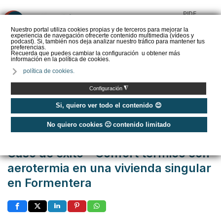
PIDE
❌
PRESUPUESTO
Nuestro portal utiliza cookies propias y de terceros para mejorar la
experiencia de navegación ofrecerte contenido multimedia (vídeos y
CALORYFRIO
podcast). Si, también nos deja analizar nuestro tráfico para mantener tus
preferencias.
Recuerda que puedes cambiar la configuración u obtener más
información en la política de cookies.
política de cookies.
Inicio
/
Casos de éxito
/
Viviendas
/
◮
Configuración
Caso de éxito - Confort térmico con aerotermia en una vivienda singular en
Formentera
Si, quiero ver todo el contenido 😊
No quiero cookies 🙁 contenido limitado
Publicado: Viernes, 05 Junio 2026 12:00
Caso de éxito - Confort térmico con
aerotermia en una vivienda singular
en Formentera