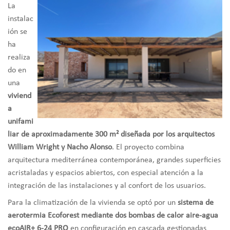
La
instalac
ión se
ha
realiza
do en
una
viviend
a
unifami
liar de aproximadamente 300 m² diseñada por los arquitectos
William Wright y Nacho Alonso
. El proyecto combina
arquitectura mediterránea contemporánea, grandes superficies
acristaladas y espacios abiertos, con especial atención a la
integración de las instalaciones y al confort de los usuarios.
Para la climatización de la vivienda se optó por un
sistema de
aerotermia Ecoforest mediante dos bombas de calor aire-agua
ecoAIR+ 6-24 PRO
en configuración en cascada gestionadas