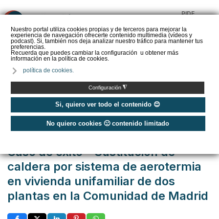
PIDE
❌
PRESUPUESTO
Nuestro portal utiliza cookies propias y de terceros para mejorar la
experiencia de navegación ofrecerte contenido multimedia (vídeos y
CALORYFRIO
podcast). Si, también nos deja analizar nuestro tráfico para mantener tus
preferencias.
Recuerda que puedes cambiar la configuración u obtener más
información en la política de cookies.
política de cookies.
Inicio
/
Casos de éxito
/
Viviendas
/
◮
Configuración
Caso de éxito - Sustitución de caldera por sistema de aerotermia en
vivienda unifamiliar de dos plantas en la Comunidad de Madrid
Si, quiero ver todo el contenido 😊
No quiero cookies 🙁 contenido limitado
Publicado: Jueves, 09 Octubre 2025 13:00
Caso de éxito - Sustitución de
caldera por sistema de aerotermia
en vivienda unifamiliar de dos
plantas en la Comunidad de Madrid