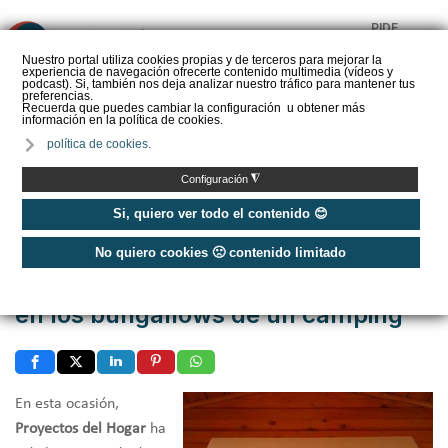
PIDE
❌
PRESUPUESTO
Nuestro portal utiliza cookies propias y de terceros para mejorar la
experiencia de navegación ofrecerte contenido multimedia (vídeos y
CALORYFRIO
podcast). Si, también nos deja analizar nuestro tráfico para mantener tus
preferencias.
Recuerda que puedes cambiar la configuración u obtener más
información en la política de cookies.
política de cookies.
Inicio
/
Casos de éxito
/
Viviendas
/
◮
Configuración
Instalación de aire acondicionado en los bungallows de un camping
Si, quiero ver todo el contenido 😊
Publicado: Jueves, 17 Agosto 2017 11:14
No quiero cookies 🙁 contenido limitado
Instalación de aire acondicionado
en los bungallows de un camping
En esta ocasión,
Proyectos del Hogar
ha