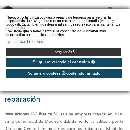
PIDE
❌
PRESUPUESTO
Nuestro portal utiliza cookies propias y de terceros para mejorar la
experiencia de navegación ofrecerte contenido multimedia (vídeos y
CALORYFRIO
podcast). Si, también nos deja analizar nuestro tráfico para mantener tus
preferencias.
Recuerda que puedes cambiar la configuración u obtener más
información en la política de cookies.
política de cookies.
Inicio
/
Instaladores de aerotermia Madrid
/
Instaladores
/
◮
Configuración
IGC Soluciones Energeticas - Instalación, mantenimiento y reparación
Si, quiero ver todo el contenido 😊
No quiero cookies 🙁 contenido limitado
IGC Soluciones Energeticas -
Instalación, mantenimiento y
reparación
Instalaciones IGC Ibérica SL
, es una empresa creada en 2005
en la Comunidad de Madrid y debidamente acreditada por la
Dirección General de Industrias para los trabajos de Montaje,