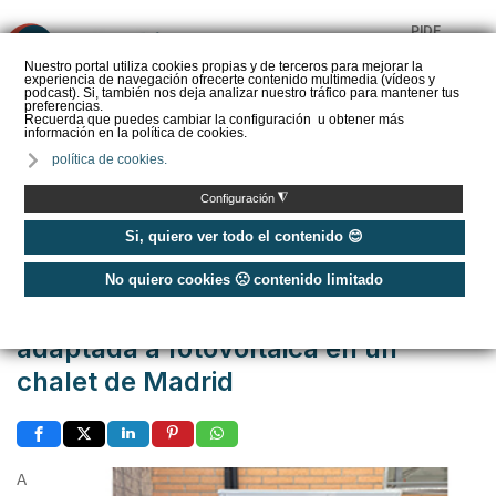
PIDE
❌
PRESUPUESTO
Nuestro portal utiliza cookies propias y de terceros para mejorar la
experiencia de navegación ofrecerte contenido multimedia (vídeos y
CALORYFRIO
podcast). Si, también nos deja analizar nuestro tráfico para mantener tus
preferencias.
Recuerda que puedes cambiar la configuración u obtener más
información en la política de cookies.
política de cookies.
Inicio
/
Casos de éxito
/
Viviendas
/
◮
Configuración
Caso de éxito - Aerotermia adaptada a fotovoltaica en un chalet de Madrid
Si, quiero ver todo el contenido 😊
Publicado: Miércoles, 11 Enero 2023 09:28
No quiero cookies 🙁 contenido limitado
Caso de éxito - Aerotermia
adaptada a fotovoltaica en un
chalet de Madrid
A