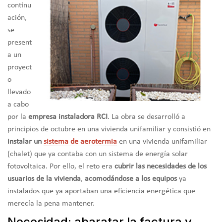
continu
ación,
se
present
a un
proyect
o
llevado
a cabo
por la
empresa instaladora RCI
. La obra se desarrolló a
principios de octubre en una vivienda unifamiliar y consistió en
instalar un
sistema de aerotermia
en una vivienda unifamiliar
(chalet) que ya contaba con un sistema de energía solar
fotovoltaica. Por ello, el reto era
cubrir las necesidades de los
usuarios de la vivienda
,
acomodándose a los equipos
ya
instalados que ya aportaban una eficiencia energética que
merecía la pena mantener.
Necesidad: abaratar la factura y