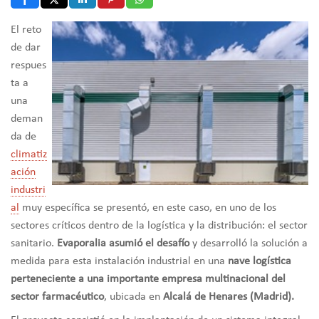
El reto
de dar
respues
ta a
una
deman
da de
climatiz
ación
industri
al
muy específica se presentó, en este caso, en uno de los
sectores críticos dentro de la logística y la distribución: el sector
sanitario.
Evaporalia asumió el desafío
y desarrolló la solución a
medida para esta instalación industrial en una
nave logística
perteneciente a una importante empresa multinacional del
sector farmacéutico
, ubicada en
Alcalá de Henares (Madrid).