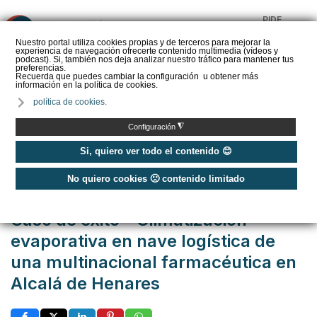
PIDE
❌
PRESUPUESTO
Nuestro portal utiliza cookies propias y de terceros para mejorar la
experiencia de navegación ofrecerte contenido multimedia (vídeos y
CALORYFRIO
podcast). Si, también nos deja analizar nuestro tráfico para mantener tus
preferencias.
Recuerda que puedes cambiar la configuración u obtener más
información en la política de cookies.
política de cookies.
Inicio
/
Casos de éxito
/
Terciario e Industrial
/
◮
Configuración
Caso de éxito - Climatización evaporativa en nave logística de una
multinacional farmacéutica en Alcalá de Henares
Si, quiero ver todo el contenido 😊
No quiero cookies 🙁 contenido limitado
Publicado: Martes, 31 Marzo 2026 10:00
Caso de éxito - Climatización
evaporativa en nave logística de
una multinacional farmacéutica en
Alcalá de Henares