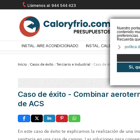
Llámenos al: 944 544 423
Nuestro porta
contenido mul
preferencias.
Recuerda que 
INSTAL. AIRE ACONDICIONADO
INSTAL. CALEFACCIÓN
IN
política 
Inicio
/
Casos de éxito
/
Terciario e Industrial
/
Caso de éxito - Combinar ae
Si, q
Caso de éxito - Combinar aeroter
de ACS
En este caso de éxito te explicamos la realización de una in
sanitaria en una casa de campo. Las soluciones para conse