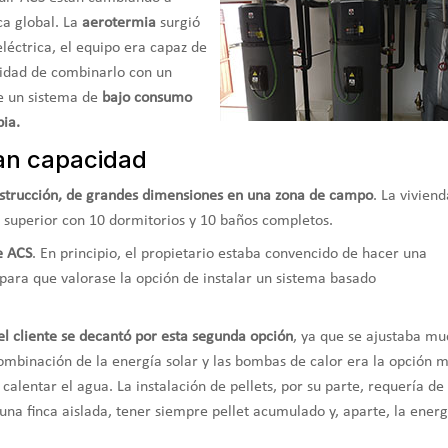
ca global. La
aerotermia
surgió
léctrica, el equipo era capaz de
ilidad de combinarlo con un
ue un sistema de
bajo consumo
pia.
an capacidad
nstrucción, de grandes dimensiones en una zona de campo
. La viviend
ta superior con 10 dormitorios y 10 baños completos.
e ACS
. En principio, el propietario estaba convencido de hacer una
o para que valorase la opción de instalar un sistema basado
el cliente se decantó por esta segunda opción
, ya que se ajustaba m
mbinación de la energía solar y las bombas de calor era la opción 
calentar el agua. La instalación de pellets, por su parte, requería de
r una finca aislada, tener siempre pellet acumulado y, aparte, la energ