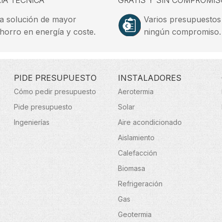
ÍA TÉCNICA
GRATIS Y SIN COMPROMIS
a solución de mayor
Varios presupuestos
horro en energía y coste.
ningún compromiso.
PIDE PRESUPUESTO
INSTALADORES
Cómo pedir presupuesto
Aerotermia
Pide presupuesto
Solar
Ingenierías
Aire acondicionado
Aislamiento
Calefacción
Biomasa
Refrigeración
Gas
Geotermia