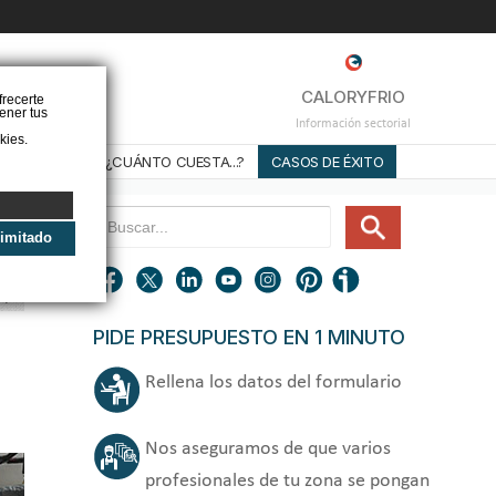
❌
CALORYFRIO
frecerte
ener tus
Información sectorial
kies.
STALADORES
¿CUÁNTO CUESTA...?
CASOS DE ÉXITO
limitado
n
PIDE PRESUPUESTO EN 1 MINUTO
Rellena los datos del formulario
Nos aseguramos de que varios
profesionales de tu zona se pongan