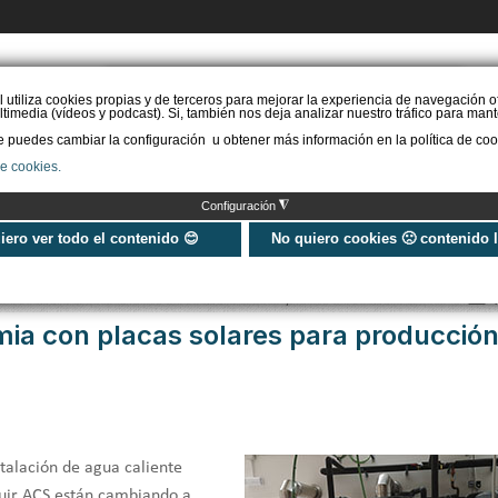
PIDE PRESUPUESTO
l utiliza cookies propias y de terceros para mejorar la experiencia de navegación o
timedia (vídeos y podcast). Si, también nos deja analizar nuestro tráfico para mant
puedes cambiar la configuración u obtener más información en la política de coo
STAL. AEROTERMIA
INSTAL. AISLAMIENTO
INSTAL. SOLAR
MÁS IN
de cookies.
◮
Configuración
rotermia con placas solares para producción de ACS
uiero ver todo el contenido 😊
No quiero cookies 🙁 contenido 
Publicado: Martes, 04 Diciembre 2018 10:11
mia con placas solares para producció
stalación de agua caliente
guir ACS están cambiando a