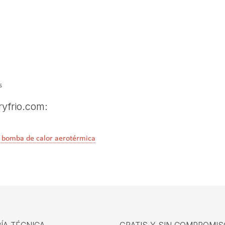
s
ryfrio.com:
a bomba de calor aerotérmica