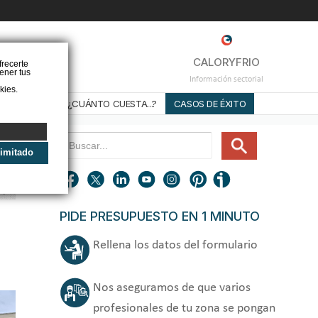
❌
CALORYFRIO
frecerte
ener tus
Información sectorial
kies.
STALADORES
¿CUÁNTO CUESTA...?
CASOS DE ÉXITO
limitado
PIDE PRESUPUESTO EN 1 MINUTO
Rellena los datos del formulario
Nos aseguramos de que varios
profesionales de tu zona se pongan