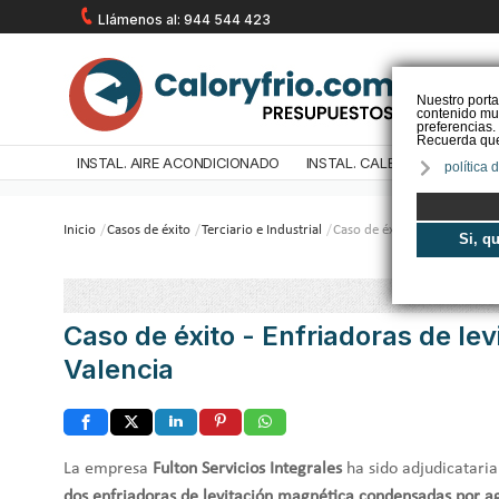
Llámenos al: 944 544 423
Nuestro porta
contenido mul
preferencias.
Recuerda que 
INSTAL. AIRE ACONDICIONADO
INSTAL. CALEFACCIÓN
IN
política 
Inicio
/
Casos de éxito
/
Terciario e Industrial
/
Caso de éxito - Enfriadoras 
Si, q
Caso de éxito - Enfriadoras de le
Valencia
La empresa
Fulton Servicios Integrales
ha sido adjudicataria
dos enfriadoras de levitación magnética condensadas por a