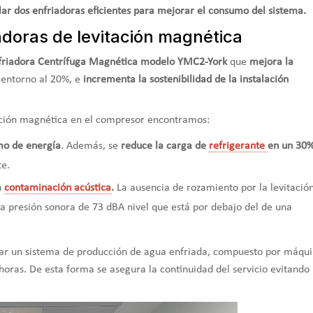
talar dos enfriadoras eficientes para mejorar el consumo del sistema.
iadoras de levitación magnética
friadora Centrífuga Magnética modelo YMC2-York
que
mejora la
 entorno al 20%, e
incrementa la sostenibilidad de la instalación
tación magnética en el compresor encontramos:
mo de energía
. Además, se
reduce la carga de
refrigerante
en un 30
te.
a
contaminación acústica
.
La ausencia de rozamiento por la levitació
una presión sonora de 73 dBA nivel que está por debajo del de una
itar un sistema de producción de agua enfriada, compuesto por máqu
horas. De esta forma se asegura la continuidad del servicio evitando