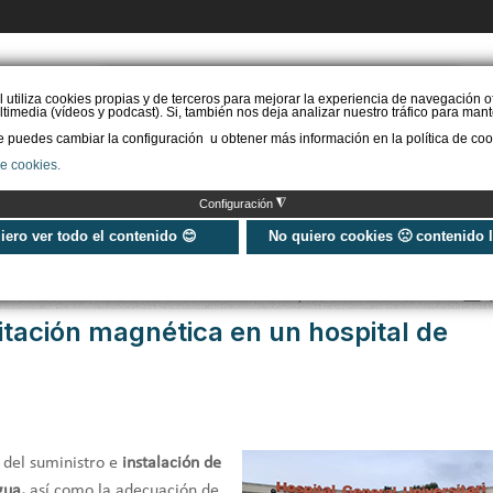
PIDE PRESUPUESTO
l utiliza cookies propias y de terceros para mejorar la experiencia de navegación o
timedia (vídeos y podcast). Si, también nos deja analizar nuestro tráfico para mant
puedes cambiar la configuración u obtener más información en la política de coo
STAL. AEROTERMIA
INSTAL. AISLAMIENTO
INSTAL. SOLAR
MÁS IN
de cookies.
◮
Configuración
de levitación magnética en un hospital de Valencia
uiero ver todo el contenido 😊
No quiero cookies 🙁 contenido 
Publicado: Miércoles, 09 Marzo 2022 09:39
vitación magnética en un hospital de
 del suministro e
instalación de
gua,
así como la adecuación de