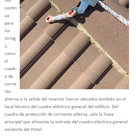
nte
contin
ua
para
los
string
s,
como
el
cuadr
o de
corrie
nte
alterna a la salida del inversor fueron ubicados también en el
local técnico del cuadro eléctrico general del edificio. Del
cuadro de protección de corriente alterna, sale la línea
principal que alimenta la entrada del cuadro eléctrico general
existente del Hotel.