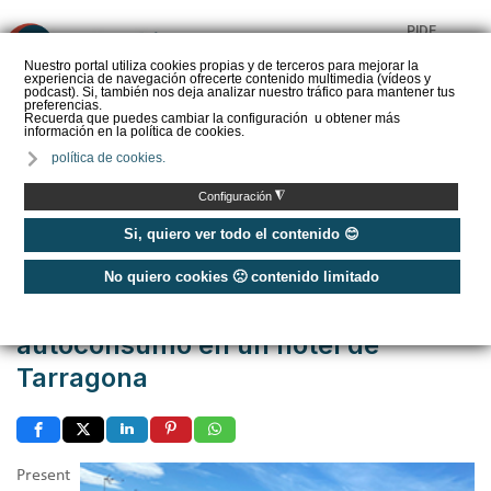
PIDE
❌
PRESUPUESTO
Nuestro portal utiliza cookies propias y de terceros para mejorar la
experiencia de navegación ofrecerte contenido multimedia (vídeos y
CALORYFRIO
podcast). Si, también nos deja analizar nuestro tráfico para mantener tus
preferencias.
Recuerda que puedes cambiar la configuración u obtener más
información en la política de cookies.
política de cookies.
Inicio
/
Casos de éxito
/
Terciario e Industrial
/
◮
Configuración
Caso de éxito - Placas solares para autoconsumo en un hotel de Tarragona
Si, quiero ver todo el contenido 😊
Publicado: Miércoles, 09 Febrero 2022 11:41
No quiero cookies 🙁 contenido limitado
Caso de éxito - Placas solares para
autoconsumo en un hotel de
Tarragona
Present