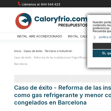
Llámenos al: 944 544 423
Nuestro porta
contenido mul
preferencias.
Recuerda que 
INSTAL. AIRE ACONDICIONADO
INSTAL. CALEFACCIÓN
IN
política 
Inicio
/
Casos de éxito
/
Terciario e Industrial
/
Si, q
Caso de éxito - Reforma de las instalaciones frigoríficas con amoníaco c
Barcelona
Caso de éxito - Reforma de las in
como gas refrigerante y menor c
congelados en Barcelona