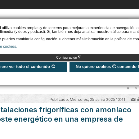
PIDE PRESUPUESTO
l utiliza cookies propias y de terceros para mejorar la experiencia de navegación o
timedia (vídeos y podcast). Si, también nos deja analizar nuestro tráfico para mant
puedes cambiar la configuración u obtener más información en la política de coo
STAL. AEROTERMIA
INSTAL. AISLAMIENTO
INSTAL. SOLAR
MÁS IN
de cookies.
◮
Configuración
uiero ver todo el contenido 😊
No quiero cookies 🙁 contenido 
omo gas refrigerante y menor coste energético en una empresa de congelados en
Publicado: Miércoles, 25 Junio 2025 10:41
stalaciones frigoríficas con amoníaco
oste energético en una empresa de