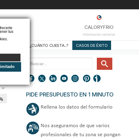
❌
CALORYFRIO
frecerte
ener tus
Información sectorial
kies.
STALADORES
¿CUÁNTO CUESTA...?
CASOS DE ÉXITO
limitado
PIDE PRESUPUESTO EN 1 MINUTO
Rellena los datos del formulario
Nos aseguramos de que varios
profesionales de tu zona se pongan