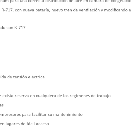
plenum para una correcta distribución de aire en cámara de congelaci
n R-717, con nueva batería, nuevo tren de ventilación y modificando e
ando con R-717
da de tensión eléctrica
 exista reserva en cualquiera de los regímenes de trabajo
es
ompresores para facilitar su mantenimiento
 en lugares de fácil acceso