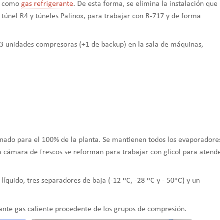
como
gas refrigerante
. De esta forma, se elimina la instalación que
 túnel R4 y túneles Palinox, para trabajar con R-717 y de forma
lan 3 unidades compresoras (+1 de backup) en la sala de máquinas,
onado para el 100% de la planta. Se mantienen todos los evaporadore
la cámara de frescos se reforman para trabajar con glicol para atend
 líquido, tres separadores de baja (-12 ºC, -28 ºC y - 50ºC) y un
ante gas caliente procedente de los grupos de compresión.