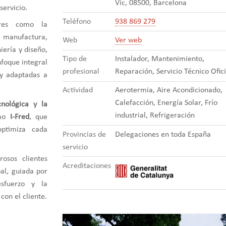
Vic, 08500, Barcelona
servicio.
Teléfono
938 869 279
res como la
a manufactura,
Web
Ver web
iería y diseño,
Tipo de
Instalador, Mantenimiento,
nfoque integral
profesional
Reparación, Servicio Técnico Ofici
 y adaptadas a
Actividad
Aerotermia, Aire Acondicionado,
Calefacción, Energía Solar, Frío
nológica y la
industrial, Refrigeración
omo
I-Fred
, que
ptimiza cada
Provincias de
Delegaciones en toda España
servicio
osos clientes
Acreditaciones
al, guiada por
esfuerzo y la
con el cliente.