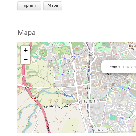
Imprimir
Mapa
Mapa
+
−
Fredvic - Instala