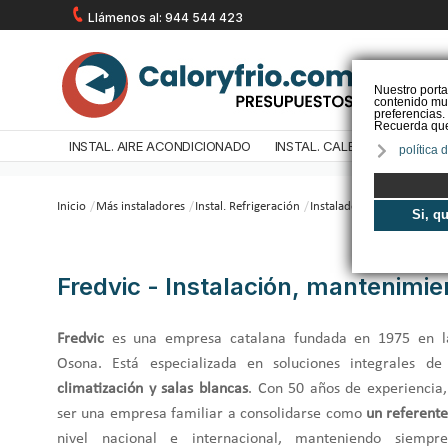
Llámenos al: 944 544 423
Nuestro porta
contenido mul
preferencias.
Recuerda que 
INSTAL. AIRE ACONDICIONADO
INSTAL. CALEFACCIÓN
IN
política 
Inicio
/
Más instaladores
/
Instal. Refrigeración
/
Instaladores
/
Fredvic - I
Si, q
Fredvic - Instalación, mantenimie
Fredvic
es una empresa catalana fundada en 1975 en 
Osona. Está especializada en soluciones integrales d
climatización y salas blancas
. Con 50 años de experiencia
ser una empresa familiar a consolidarse como
un referente
nivel nacional e internacional, manteniendo siempr