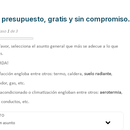
 presupuesto, gratis y sin compromiso.
Paso
1
de 3
favor, selecciona el asunto general que más se adecue a lo que
s.
RDA!
facción engloba entre otros: termo, caldera,
suelo radiante
,
ador, gas, etc.
 acondicionado o climatización engloban entre otros:
aerotermia
,
, conductos, etc.
TO