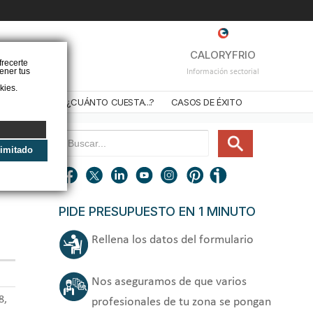
❌
CALORYFRIO
frecerte
ener tus
Información sectorial
kies.
STALADORES
¿CUÁNTO CUESTA...?
CASOS DE ÉXITO
limitado
PIDE PRESUPUESTO EN 1 MINUTO
Rellena los datos del formulario
Nos aseguramos de que varios
8,
profesionales de tu zona se pongan