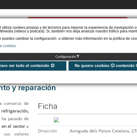
PIDE PRESUPUESTO
l utiliza cookies propias y de terceros para mejorar la experiencia de navegación o
timedia (vídeos y podcast). Si, también nos deja analizar nuestro tráfico para mant
puedes cambiar la configuración u obtener más información en la política de coo
STAL. AEROTERMIA
INSTAL. AISLAMIENTO
INSTAL. SOLAR
MÁS IN
de cookies.
◮
Configuración
nstalación, mantenimiento y reparación
uiero ver todo el contenido 😊
No quiero cookies 🙁 contenido 
nto y reparación
la comarca de
Ficha
e
refrigeración,
, ha pasado de
 en el sector
a
Dirección
Avinguda dels Països Catalans, 17
e sus valores