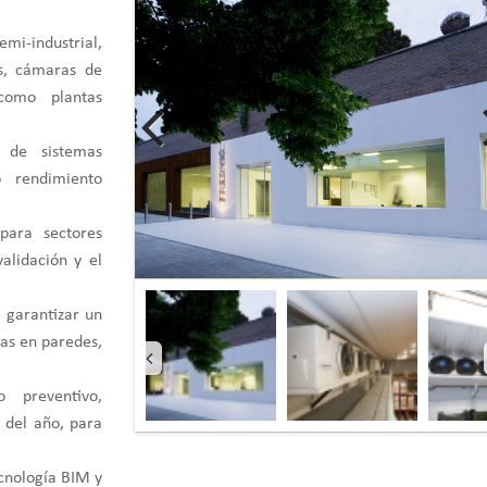
mi-industrial,
os, cámaras de
 como plantas
 de sistemas
o rendimiento
para sectores
validación y el
 garantizar un
as en paredes,
 preventivo,
s del año, para
ecnología BIM y