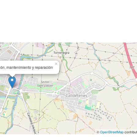
×
ción, mantenimiento y reparación
©
OpenStreetMap
contribu