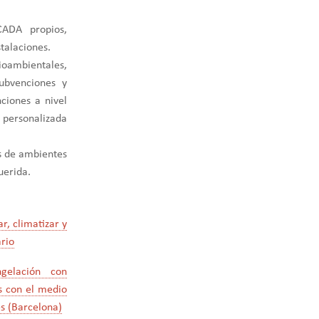
ADA propios,
talaciones.
ioambientales,
subvenciones y
ciones a nivel
 personalizada
as de ambientes
uerida.
r, climatizar y
rio
elación con
os con el medio
s (Barcelona)