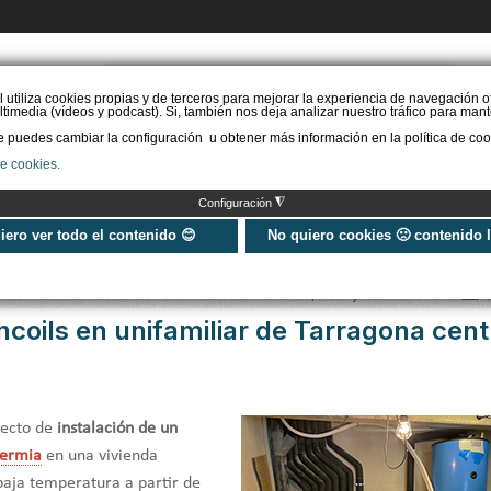
PIDE PRESUPUESTO
l utiliza cookies propias y de terceros para mejorar la experiencia de navegación o
timedia (vídeos y podcast). Si, también nos deja analizar nuestro tráfico para mant
puedes cambiar la configuración u obtener más información en la política de coo
STAL. AEROTERMIA
INSTAL. AISLAMIENTO
INSTAL. SOLAR
MÁS IN
de cookies.
◮
Configuración
s en unifamiliar de Tarragona centro
uiero ver todo el contenido 😊
No quiero cookies 🙁 contenido 
Publicado: Miércoles, 11 Mayo 2022 16:04
ncoils en unifamiliar de Tarragona cent
yecto de
instalación de un
termia
en una vivienda
 baja temperatura a partir de