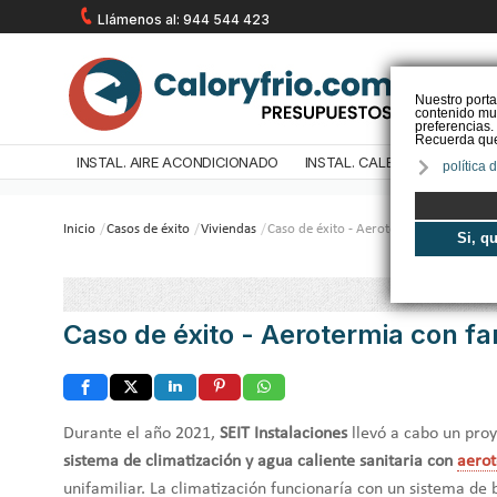
Llámenos al: 944 544 423
Nuestro porta
contenido mul
preferencias.
Recuerda que 
INSTAL. AIRE ACONDICIONADO
INSTAL. CALEFACCIÓN
IN
política 
Inicio
/
Casos de éxito
/
Viviendas
/
Caso de éxito - Aerotermia con fancoil
Si, q
Caso de éxito - Aerotermia con fa
Durante el año 2021,
SEIT Instalaciones
llevó a cabo un pro
sistema de climatización y agua caliente sanitaria con
aero
unifamiliar. La climatización funcionaría con un sistema de