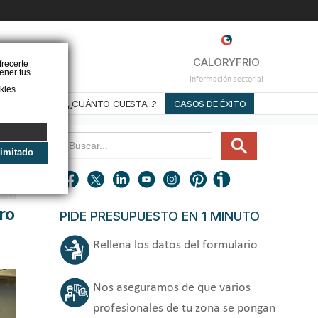
❌
CALORYFRIO
frecerte
ener tus
Información sectorial
kies.
STALADORES
¿CUÁNTO CUESTA...?
CASOS DE ÉXITO
limitado
ro
PIDE PRESUPUESTO EN 1 MINUTO
Rellena los datos del formulario
Nos aseguramos de que varios
profesionales de tu zona se pongan