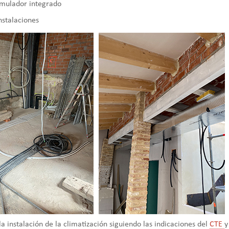
umulador integrado
instalaciones
a instalación de la climatización siguiendo las indicaciones del
CTE
y