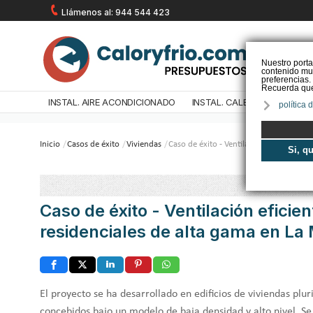
Llámenos al: 944 544 423
Nuestro porta
contenido mul
preferencias.
Recuerda que 
INSTAL. AIRE ACONDICIONADO
INSTAL. CALEFACCIÓN
IN
política 
Inicio
/
Casos de éxito
/
Viviendas
/
Caso de éxito - Ventilación eficiente e
Si, q
Caso de éxito - Ventilación efici
residenciales de alta gama en La
El proyecto se ha desarrollado en edificios de viviendas plu
concebidos bajo un modelo de baja densidad y alto nivel. Se