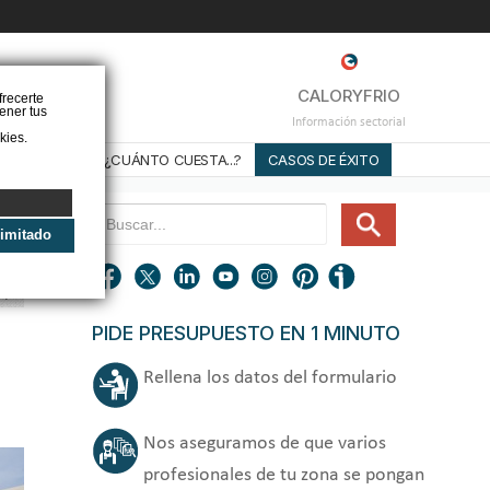
❌
CALORYFRIO
frecerte
ener tus
Información sectorial
kies.
STALADORES
¿CUÁNTO CUESTA...?
CASOS DE ÉXITO
limitado
PIDE PRESUPUESTO EN 1 MINUTO
Rellena los datos del formulario
Nos aseguramos de que varios
profesionales de tu zona se pongan