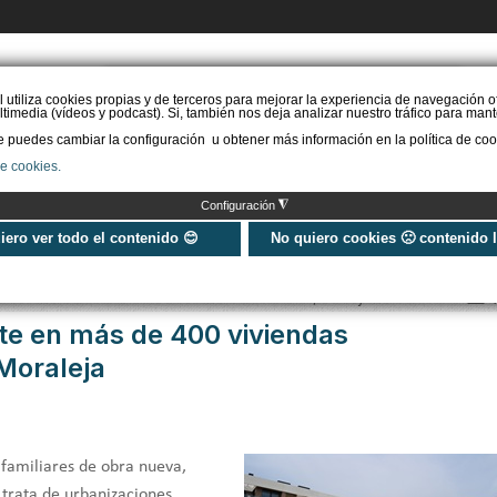
PIDE PRESUPUESTO
l utiliza cookies propias y de terceros para mejorar la experiencia de navegación o
timedia (vídeos y podcast). Si, también nos deja analizar nuestro tráfico para mant
puedes cambiar la configuración u obtener más información en la política de coo
STAL. AEROTERMIA
INSTAL. AISLAMIENTO
INSTAL. SOLAR
MÁS IN
de cookies.
◮
Configuración
n más de 400 viviendas residenciales de alta gama en La Moraleja
uiero ver todo el contenido 😊
No quiero cookies 🙁 contenido 
Publicado: Lunes, 18 Mayo 2026 12:02
ente en más de 400 viviendas
 Moraleja
rifamiliares de obra nueva,
 trata de urbanizaciones