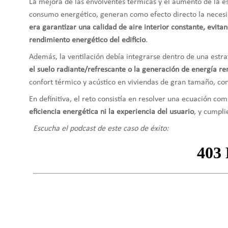
La mejora de las envolventes térmicas y el aumento de la es
consumo energético, generan como efecto directo la necesi
era garantizar una calidad de aire interior constante, evit
rendimiento energético del edificio
.
Además, la ventilación debía integrarse dentro de una estra
el suelo radiante/refrescante o la generación de energía r
confort térmico y acústico en viviendas de gran tamaño, con 
En definitiva, el reto consistía en resolver una ecuación co
eficiencia energética ni la experiencia del usuario
, y cumpli
Escucha el podcast de este caso de éxito: