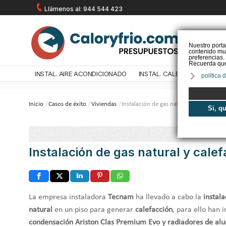
Llámenos al: 944 544 423
Nuestro porta
contenido mul
preferencias.
Recuerda que 
INSTAL. AIRE ACONDICIONADO
INSTAL. CALEFACCIÓN
IN
política 
Inicio
/
Casos de éxito
/
Viviendas
/
Instalación de gas natural y calefacción
Si, q
Instalación de gas natural y cale
La empresa instaladora
Tecnam
ha llevado a cabo la
instal
natural
en un piso para generar
calefacción
, para ello han 
condensación Ariston Clas Premium Evo y radiadores de al