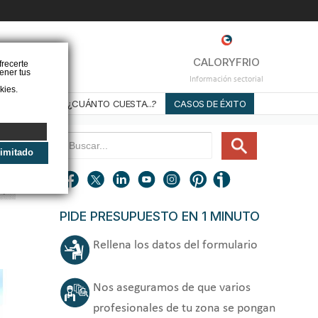
❌
CALORYFRIO
frecerte
ener tus
Información sectorial
kies.
STALADORES
¿CUÁNTO CUESTA...?
CASOS DE ÉXITO
limitado
PIDE PRESUPUESTO EN 1 MINUTO
Rellena los datos del formulario
Nos aseguramos de que varios
profesionales de tu zona se pongan