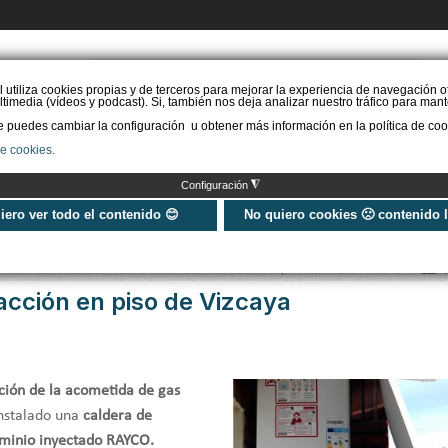
PIDE PRESUPUESTO
l utiliza cookies propias y de terceros para mejorar la experiencia de navegación o
timedia (vídeos y podcast). Si, también nos deja analizar nuestro tráfico para mant
puedes cambiar la configuración u obtener más información en la política de coo
STAL. AEROTERMIA
INSTAL. AISLAMIENTO
INSTAL. SOLAR
MÁS IN
de cookies.
◮
Configuración
 en piso de Vizcaya
uiero ver todo el contenido 😊
No quiero cookies 🙁 contenido 
Publicado: Martes, 03 Enero 2017 13:41
facción en piso de Vizcaya
ación de la acometida de gas
instalado una
caldera de
uminio inyectado RAYCO.