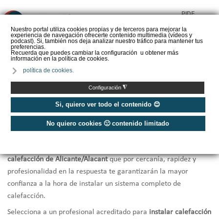
PIDE
❌
PRESUPUESTO
Nuestro portal utiliza cookies propias y de terceros para mejorar la
experiencia de navegación ofrecerte contenido multimedia (vídeos y
CALORYFRIO
podcast). Si, también nos deja analizar nuestro tráfico para mantener tus
preferencias.
Recuerda que puedes cambiar la configuración u obtener más
información en la política de cookies.
política de cookies.
Inicio
/
Instaladores de calefacción Alicante/Alacant
◮
Configuración
Instaladores Calefacción
Si, quiero ver todo el contenido 😊
Alicante/Alacant
No quiero cookies 🙁 contenido limitado
Te ofrecemos una selección de los
mejores instaladores de
calefacción de Alicante/Alacant
que por cercanía, rapidez y
profesionalidad en la respuesta te garantizarán la mayor
confianza a la hora de instalar un sistema completo de
calefacción.
Selecciona a un profesional acreditado para
instalar calefacción