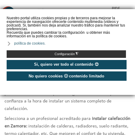
PIDE
❌
PRESUPUESTO
Nuestro portal utiliza cookies propias y de terceros para mejorar la
experiencia de navegación ofrecerte contenido multimedia (vídeos y
CALORYFRIO
podcast). Si, también nos deja analizar nuestro tráfico para mantener tus
preferencias.
Recuerda que puedes cambiar la configuración u obtener más
información en la política de cookies.
política de cookies.
Inicio
/
Instaladores de calefacción Zamora
◮
Configuración
Instaladores Calefacción Zamora
Si, quiero ver todo el contenido 😊
No quiero cookies 🙁 contenido limitado
Te ofrecemos una selección de los
mejores instaladores de
calefacción de Zamora
que por cercanía, rapidez y
profesionalidad en la respuesta te garantizarán la mayor
confianza a la hora de instalar un sistema completo de
calefacción.
Selecciona a un profesional acreditado para
instalar calefacción
en Zamora:
instalación de calderas, radiadores, suelo radiante,
termo calentador, etc. Que mejoren el confort de tu vivienda.