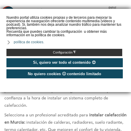
PIDE
❌
PRESUPUESTO
Nuestro portal utiliza cookies propias y de terceros para mejorar la
experiencia de navegación ofrecerte contenido multimedia (vídeos y
CALORYFRIO
podcast). Si, también nos deja analizar nuestro tráfico para mantener tus
preferencias.
Recuerda que puedes cambiar la configuración u obtener más
información en la política de cookies.
política de cookies.
Inicio
/
Instaladores de calefacción Murcia
◮
Configuración
Instaladores Calefacción Murcia
Si, quiero ver todo el contenido 😊
No quiero cookies 🙁 contenido limitado
Te ofrecemos una selección de los mejores
instaladores de
calefacción de Murcia
que por cercanía, rapidez y
profesionalidad en la respuesta te garantizarán la mayor
confianza a la hora de instalar un sistema completo de
calefacción.
Selecciona a un profesional acreditado para
instalar calefacción
en Murcia:
instalación de calderas, radiadores, suelo radiante,
termo calentador, etc. Que mejoren el confort de tu vivienda.