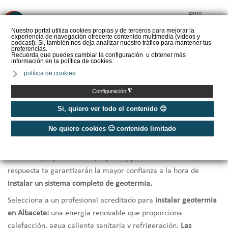
PIDE
❌
PRESUPUESTO
Nuestro portal utiliza cookies propias y de terceros para mejorar la
experiencia de navegación ofrecerte contenido multimedia (vídeos y
CALORYFRIO
podcast). Si, también nos deja analizar nuestro tráfico para mantener tus
preferencias.
Recuerda que puedes cambiar la configuración u obtener más
información en la política de cookies.
política de cookies.
Inicio
/
Instaladores de geotermia Albacete
◮
Configuración
Instaladores Geotermia Albacete
Si, quiero ver todo el contenido 😊
No quiero cookies 🙁 contenido limitado
¿Necesitas hacer la instalación de geotermia?
Te ofrecemos
una selección de los mejores
instaladores de geotermia en
Albacete
que por cercanía, rapidez y profesionalidad en la
respuesta te garantizarán la mayor confianza a la hora de
instalar un sistema completo de geotermia.
Selecciona a un profesional acreditado para
instalar geotermia
en Albacete:
una energía renovable que proporciona
calefacción, agua caliente sanitaria y refrigeración.
Las