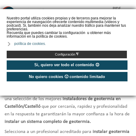
PIDE
❌
PRESUPUESTO
Nuestro portal utiliza cookies propias y de terceros para mejorar la
experiencia de navegación ofrecerte contenido multimedia (vídeos y
CALORYFRIO
podcast). Si, también nos deja analizar nuestro tráfico para mantener tus
preferencias.
Recuerda que puedes cambiar la configuración u obtener más
información en la política de cookies.
política de cookies.
Inicio
/
Instaladores de geotermia Castellón/Castelló
◮
Configuración
Instaladores Geotermia
Si, quiero ver todo el contenido 😊
Castellón/Castelló
No quiero cookies 🙁 contenido limitado
¿Necesitas hacer la instalación de geotermia?
Te ofrecemos
una selección de los mejores
instaladores de geotermia en
Castellón/Castelló
que por cercanía, rapidez y profesionalidad
en la respuesta te garantizarán la mayor confianza a la hora de
instalar un sistema completo de geotermia.
Selecciona a un profesional acreditado para
instalar geotermia