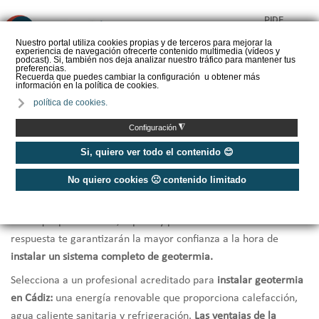
PIDE
❌
PRESUPUESTO
Nuestro portal utiliza cookies propias y de terceros para mejorar la
experiencia de navegación ofrecerte contenido multimedia (vídeos y
CALORYFRIO
podcast). Si, también nos deja analizar nuestro tráfico para mantener tus
preferencias.
Recuerda que puedes cambiar la configuración u obtener más
información en la política de cookies.
política de cookies.
Inicio
/
Instaladores de geotermia Cádiz
◮
Configuración
Instaladores Geotermia Cádiz
Si, quiero ver todo el contenido 😊
No quiero cookies 🙁 contenido limitado
¿Necesitas hacer la instalación de geotermia?
Te ofrecemos
una selección de los mejores
instaladores de geotermia en
Cádiz
que por cercanía, rapidez y profesionalidad en la
respuesta te garantizarán la mayor confianza a la hora de
instalar un sistema completo de geotermia.
Selecciona a un profesional acreditado para
instalar geotermia
en Cádiz:
una energía renovable que proporciona calefacción,
agua caliente sanitaria y refrigeración.
Las ventajas de la