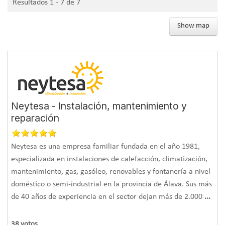
Resultados 1 - 7 de 7
Show map
La empresa
Lansolar
ha realizado un proyecto de
sustitución de calderas de gasóleo por calderas de pellets
en la provincia de Álava. En las
bodegas Remelluri
,
Neytesa - Instalación, mantenimiento y
situadas en
Labastida
, existía una instalación de gasóleo
reparación
que daba servicio a una vivienda, a unas oficinas, al
comedor y a la limpieza de barricas de la bodega. Por otro
Neytesa es una empresa familiar fundada en el año 1981,
lado, en el área de envasado, existía un depósito de agua
especializada en instalaciones de calefacción, climatización,
eléctrico que se utilizaba para las limpiezas del sistema de
mantenimiento, gas, gasóleo, renovables y fontanería a nivel
embotellado. Debido a estos
sistemas poco eficientes
, el
doméstico o semi-industrial en la provincia de Álava. Sus más
objetivo de la obra ha sido sustituir el sistema de gasóleo y
de 40 años de experiencia en el sector dejan más de 2.000
...
el de resistencias eléctricas por uno de
pellets
más
eficiente, barato y respetuoso con el medio ambiente.
38
votos