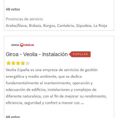
calderas.
48
votos
Solución: Instalación de calderas de
Provincias de servicio
pellet
Araba/Álava, Bizkaia, Burgos, Cantabria, Gipuzkoa, La Rioja
La solución propuesta por Lansolar ha sido la sustitución de
las tres calderas de gasóleo por
dos calderas de pellet de
condensación de 70 kW cada una
. A la sala de calderas se
le ha añadido un
depósito de inercia
principal de 1000 L
Giroa - Veolia - Instalación
POPULAR
que incorpora una producción instantánea de ACS para el
área de oficinas. Además, se han colocado
2 depósitos
Veolia España es una empresa de servicios de gestión
adicionales
de 500 litros en la vivienda y el comedor, con
energética y medio ambiente, que se dedica
el mismo objetivo que el primer depósito, pero para estas
fundamentalmente al mantenimiento, operación y
dos ubicaciones.
adecuación de edificios, instalaciones y complejos de
Junto a las calderas, se ha colocado un
depósito de pellets
diferente naturaleza, con el fin de mejorar su rendimiento,
3
con una capacidad aproximada de 8,5 m
(11.000 kg). La
eficiencia, seguridad y confort a menor cos
...
alimentación de este biocombustible desde los depósitos
de pellets a las calderas se realiza de forma automática
48
votos