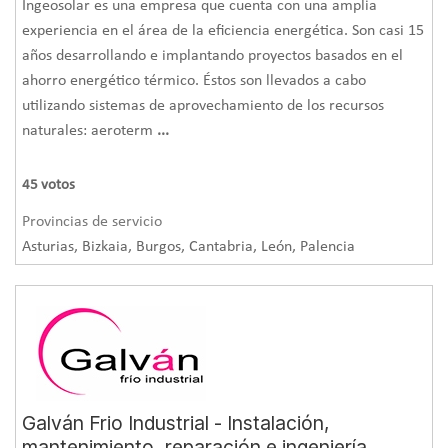
Ingeosolar es una empresa que cuenta con una amplia
experiencia en el área de la eficiencia energética. Son casi 15
años desarrollando e implantando proyectos basados en el
ahorro energético térmico. Éstos son llevados a cabo
utilizando sistemas de aprovechamiento de los recursos
naturales: aeroterm
...
45
votos
Provincias de servicio
Logros obtenidos
Asturias, Bizkaia, Burgos, Cantabria, León, Palencia
En primer lugar, Lansolar ha conseguido sustituir un
sistema a base de combustible fósil por uno renovable y
más respetuoso con el medio ambiente. Se ha realizado
una estimación en base a los consumos actuales, y las
emisiones de CO
que se van a mitigar anualmente
2
equivalen a las del consumo de
20.000 L de gasóleo
. En el
aspecto económico, gracias a la diferencia de consumo y
Galván Frio Industrial - Instalación,
de precio de los dos combustibles, se estima que el usuario
mantenimiento, reparación e ingeniería