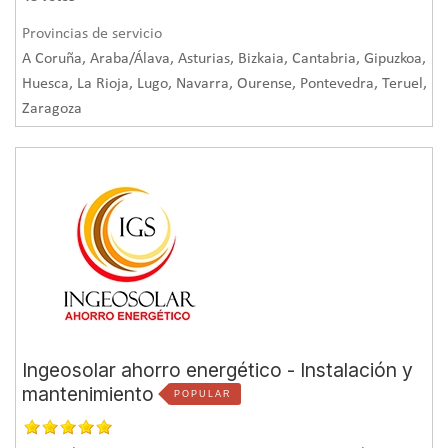
mediante un sistema neumático y controlado según las
Provincias de servicio
necesidades de la propia caldera. Finalmente, para
A Coruña, Araba/Álava, Asturias, Bizkaia, Cantabria, Gipuzkoa,
recargar el depósito de pellet, el suministro se realiza
Huesca, La Rioja, Lugo, Navarra, Ourense, Pontevedra, Teruel,
mediante camión cisterna
, que tiene acceso hasta una
Zaragoza
distancia aproximada de 5 metros del depósito.
Ingeosolar ahorro energético - Instalación y
mantenimiento
POPULAR