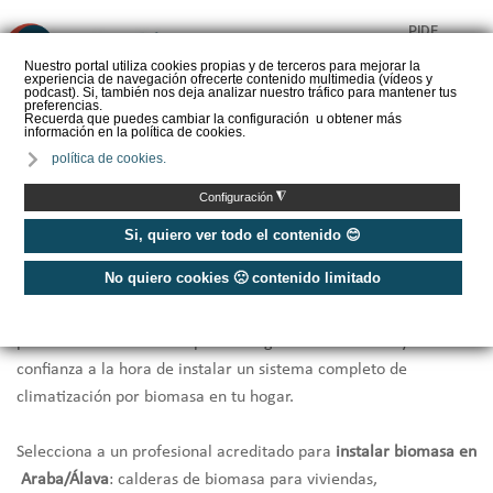
PIDE
❌
PRESUPUESTO
Nuestro portal utiliza cookies propias y de terceros para mejorar la
experiencia de navegación ofrecerte contenido multimedia (vídeos y
CALORYFRIO
podcast). Si, también nos deja analizar nuestro tráfico para mantener tus
preferencias.
Recuerda que puedes cambiar la configuración u obtener más
información en la política de cookies.
política de cookies.
Inicio
/
Instaladores de biomasa Araba/Álava
◮
Configuración
Instaladores Biomasa Araba/Álava
Si, quiero ver todo el contenido 😊
No quiero cookies 🙁 contenido limitado
Te ofrecemos una selección de los
mejores instaladores de
biomasa de Araba/Álava
que por cercanía, rapidez y
profesionalidad en la respuesta te garantizarán la mayor
confianza a la hora de instalar un sistema completo de
climatización por biomasa en tu hogar.
Selecciona a un profesional acreditado para
instalar biomasa en
Araba/Álava
: calderas de biomasa para viviendas,