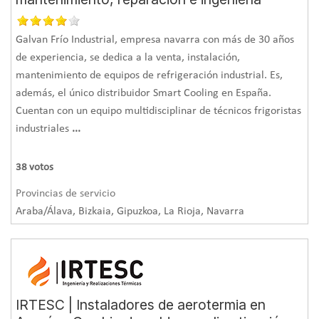
va
a ahorrar un 40%
del gasto inicial que el que tenía con
las tres calderas de gasóleo. Por lo tanto, un cambio que
Galvan Frío Industrial, empresa navarra con más de 30 años
beneficia tanto al planeta como a la economía del cliente.
de experiencia, se dedica a la venta, instalación,
mantenimiento de equipos de refrigeración industrial. Es,
además, el único distribuidor Smart Cooling en España.
Cuentan con un equipo multidisciplinar de técnicos frigoristas
industriales
...
38
votos
Provincias de servicio
Araba/Álava, Bizkaia, Gipuzkoa, La Rioja, Navarra
IRTESC | Instaladores de aerotermia en