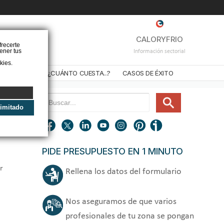
❌
CALORYFRIO
frecerte
ener tus
Información sectorial
kies.
STALADORES
¿CUÁNTO CUESTA...?
CASOS DE ÉXITO
limitado
PIDE PRESUPUESTO EN 1 MINUTO
r
Rellena los datos del formulario
Nos aseguramos de que varios
profesionales de tu zona se pongan