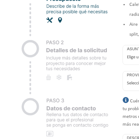
Cale
radi
Aire
split
ASUN
PROVI
Cuén
tu probl
metros 
más rea
DESCR