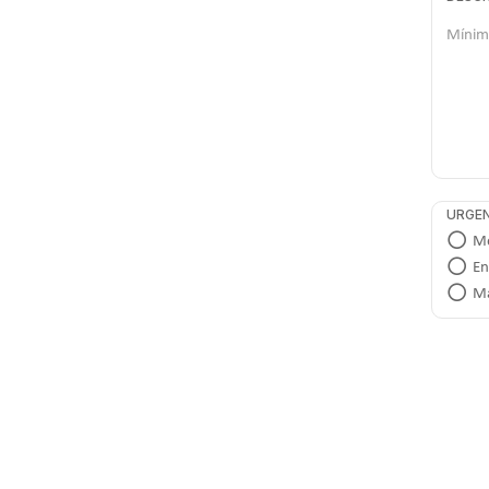
URGEN
Me
En
Má