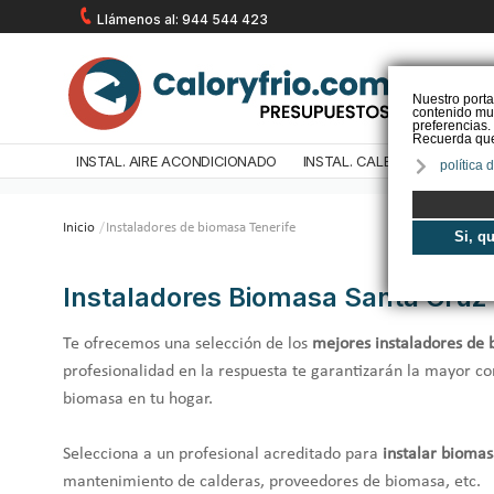
Llámenos al: 944 544 423
Nuestro porta
contenido mul
preferencias.
Recuerda que 
INSTAL. AIRE ACONDICIONADO
INSTAL. CALEFACCIÓN
IN
política 
Inicio
/
Instaladores de biomasa Tenerife
Si, q
Instaladores Biomasa Santa Cruz 
Te ofrecemos una selección de los
mejores instaladores de 
profesionalidad en la respuesta te garantizarán la mayor co
biomasa en tu hogar.
Selecciona a un profesional acreditado para
instalar biomas
mantenimiento de calderas, proveedores de biomasa, etc.