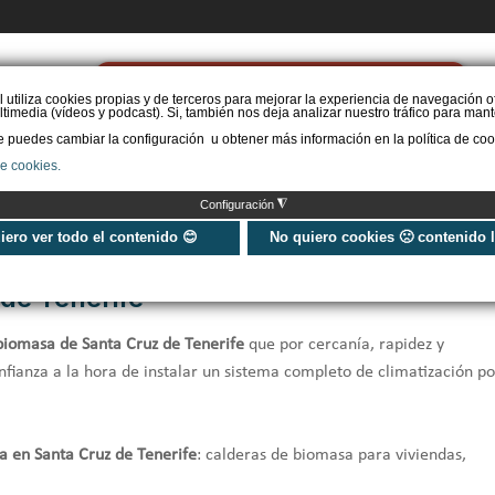
PIDE PRESUPUESTO
l utiliza cookies propias y de terceros para mejorar la experiencia de navegación o
timedia (vídeos y podcast). Si, también nos deja analizar nuestro tráfico para mant
puedes cambiar la configuración u obtener más información en la política de coo
STAL. AEROTERMIA
INSTAL. AISLAMIENTO
INSTAL. SOLAR
MÁS IN
de cookies.
◮
Configuración
uiero ver todo el contenido 😊
No quiero cookies 🙁 contenido 
de Tenerife
biomasa de Santa Cruz de Tenerife
que por cercanía, rapidez y
nfianza a la hora de instalar un sistema completo de climatización po
a en Santa Cruz de Tenerife
: calderas de biomasa para viviendas,