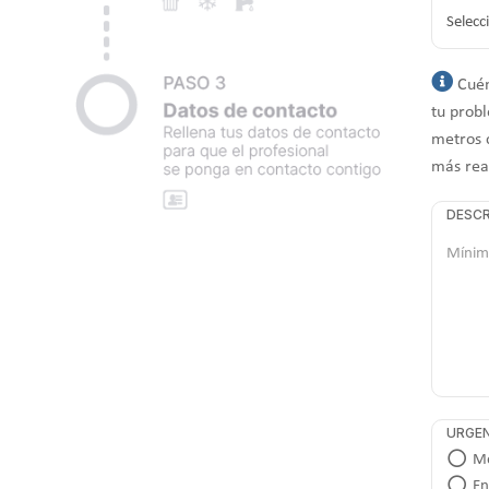
Cuén
tu probl
metros 
más rea
DESCR
URGEN
Me
En