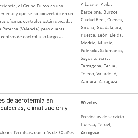
Albacete, Ávila,
riencia, el Grupo Fulton es una
Barcelona, Burgos,
miento y que se ha convertido en un
Ciudad Real, Cuenca,
Sus oficinas centrales están ubicadas
Girona, Guadalajara,
e Paterna (Valencia) pero cuenta
Huesca, León, Lleida,
centros de control a lo largo
...
Madrid, Murcia,
Palencia, Salamanca,
Segovia, Soria,
Tarragona, Teruel,
Toledo, Valladolid,
Zamora, Zaragoza
es de aerotermia en
80
votos
calderas, climatización y
Provincias de servicio
Huesca, Teruel,
Zaragoza
laciones Térmicas, con más de 20 años