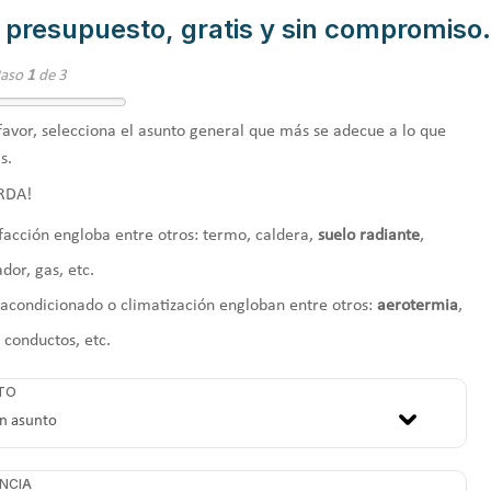
 presupuesto, gratis y sin compromiso.
Paso
1
de 3
favor, selecciona el asunto general que más se adecue a lo que
s.
RDA!
facción engloba entre otros: termo, caldera,
suelo radiante
,
ador, gas, etc.
 acondicionado o climatización engloban entre otros:
aerotermia
,
, conductos, etc.
TO
NCIA