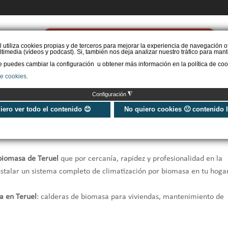
PIDE PRESUPUESTO
l utiliza cookies propias y de terceros para mejorar la experiencia de navegación o
timedia (vídeos y podcast). Si, también nos deja analizar nuestro tráfico para mant
puedes cambiar la configuración u obtener más información en la política de coo
STAL. AEROTERMIA
INSTAL. AISLAMIENTO
INSTAL. SOLAR
MÁS IN
de cookies.
◮
Configuración
uiero ver todo el contenido 😊
No quiero cookies 🙁 contenido 
biomasa de Teruel
que por cercanía, rapidez y profesionalidad en la
nstalar un sistema completo de climatización por biomasa en tu hogar
a en Teruel
: calderas de biomasa para viviendas, mantenimiento de