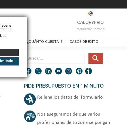
❌
CALORYFRIO
frecerte
ener tus
Información sectorial
kies.
STALADORES
¿CUÁNTO CUESTA...?
CASOS DE ÉXITO
limitado
PIDE PRESUPUESTO EN 1 MINUTO
.
Rellena los datos del formulario
Nos aseguramos de que varios
profesionales de tu zona se pongan