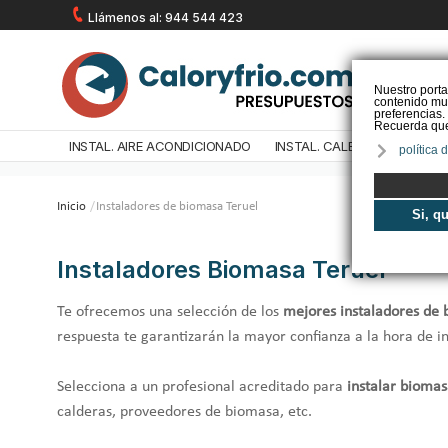
Llámenos al: 944 544 423
Nuestro porta
contenido mul
preferencias.
Recuerda que 
INSTAL. AIRE ACONDICIONADO
INSTAL. CALEFACCIÓN
IN
política 
Inicio
/
Instaladores de biomasa Teruel
Si, q
Instaladores Biomasa Teruel
Te ofrecemos una selección de los
mejores instaladores de 
respuesta te garantizarán la mayor confianza a la hora de i
Selecciona a un profesional acreditado para
instalar biomas
calderas, proveedores de biomasa, etc.