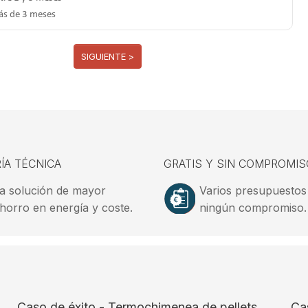
s de 3 meses
SIGUIENTE >
ÍA TÉCNICA
GRATIS Y SIN COMPROMIS
a solución de mayor
Varios presupuestos
horro en energía y coste.
ningún compromiso.
Caso de éxito - Termochimenea de pellets
Ca