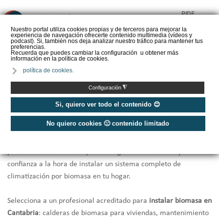
PIDE
❌
PRESUPUESTO
Nuestro portal utiliza cookies propias y de terceros para mejorar la
experiencia de navegación ofrecerte contenido multimedia (vídeos y
CALORYFRIO
podcast). Si, también nos deja analizar nuestro tráfico para mantener tus
preferencias.
Recuerda que puedes cambiar la configuración u obtener más
información en la política de cookies.
política de cookies.
Inicio
/
Instaladores de biomasa Cantabria
◮
Configuración
Instaladores Biomasa Cantabria
Si, quiero ver todo el contenido 😊
No quiero cookies 🙁 contenido limitado
Te ofrecemos una selección de los
mejores instaladores de
biomasa de Cantabria
que por cercanía, rapidez y
profesionalidad en la respuesta te garantizarán la mayor
confianza a la hora de instalar un sistema completo de
climatización por biomasa en tu hogar.
Selecciona a un profesional acreditado para
instalar biomasa en
Cantabria
: calderas de biomasa para viviendas, mantenimiento