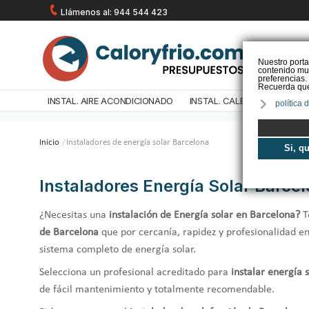
Llámenos al: 944 544 423
Nuestro porta
contenido mul
preferencias.
Recuerda que 
INSTAL. AIRE ACONDICIONADO
INSTAL. CALEFACCIÓN
IN
política 
Inicio
/
Instaladores de energía solar Barcelona
Si, q
Instaladores Energía Solar Barce
¿Necesitas una
instalación de Energía solar en Barcelona?
T
de Barcelona
que por cercanía, rapidez y profesionalidad en
sistema completo de energía solar.
Selecciona un profesional acreditado para
instalar energía 
de fácil mantenimiento y totalmente recomendable.