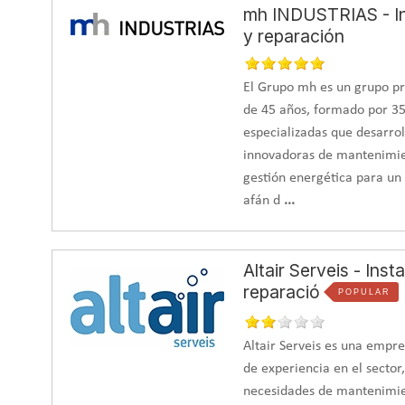
Logros obtenidos
mh INDUSTRIAS - In
y reparación
Tras la instalación de los paneles,
se está abasteciendo má
Además, se le ha realizado la adecuación de la instalació
valores de temperaturas, mejorando los aislamientos y c
El Grupo mh es un grupo pr
de 45 años, formado por 35
especializadas que desarrol
innovadoras de mantenimien
gestión energética para un 
afán d
...
Altair Serveis - Ins
reparació
POPULAR
Altair Serveis es una empr
de experiencia en el sector,
necesidades de mantenimien