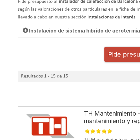
Pide presupuesto al
instalador de calefacción de Barcelona
según las valoraciones de otros particulares en la ficha de 
llevado a cabo en nuestra sección
instalaciones de interés
.
Instalación de sistema híbrido de aerotermia
A continuación, presentamos una instalación, ejecutada 
Pide presu
año 2021 en Barcelona, de un
sistema híbrido de aerote
fotovoltaica.
La obra se ha llevado a cabo en una vivienda 
proveerla de un
sistema de climatización altamente efici
Resultados 1 - 15 de 15
climatización son cada vez más importantes en la transici
gracias a ellos se consiguen
viviendas con consumos muy 
frío.
Necesidad: sistema de climatizac
TH Mantenimiento - 
El cliente necesitaba un
sistema de climatización de alta 
mantenimiento y re
requería
cubrir con energía fotovoltaica los consumos de 
la superficie de tejado disponible. Además, el usuario ta
TH Mantenimiento es una e