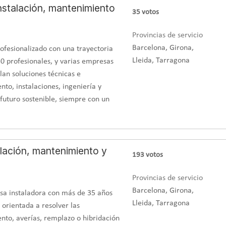
stalación, mantenimiento
35
votos
s del 60% de la energía diaria necesaria que el cliente necesita.
Provincias de servicio
n de la aerotermia, incluyendo el ACS, ajustando correctamente los
Barcelona, Girona,
onsiguiendo ahorros por correcto funcionamiento.
ofesionalizado con una trayectoria
Lleida, Tarragona
0 profesionales, y varias empresas
lan soluciones técnicas e
to, instalaciones, ingeniería y
futuro sostenible, siempre con un
talación, mantenimiento y
193
votos
Provincias de servicio
Barcelona, Girona,
esa instaladora con más de 35 años
Lleida, Tarragona
 orientada a resolver las
to, averías, remplazo o hibridación