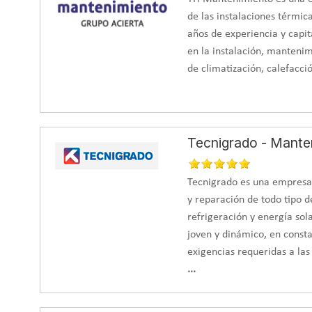
aerotermia. El reto de Instalponce era conseguir una
inst
de las instalaciones térmic
Solución: aerotermia y energía so
años de experiencia y capit
en la instalación, mantenim
Instalpo
de climatización, calefacció
ACS como
radiante
Tal y co
solar fo
Tecnigrado - Mante
La
insta
en dos s
maximiza
Tecnigrado es una empresa
mañana, 
y reparación de todo tipo d
Victron 
refrigeración y energía so
vivienda
joven y dinámico, en const
necesari
exigencias requeridas a la
...
En cuant
190 l y 