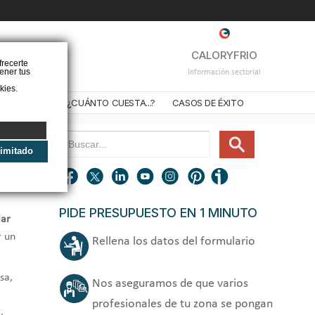
❌
CALORYFRIO
frecerte
ener tus
Información sectorial
kies.
STALADORES
¿CUÁNTO CUESTA...?
CASOS DE ÉXITO
limitado
PIDE PRESUPUESTO EN 1 MINUTO
lar
r un
Rellena los datos del formulario
sa,
Nos aseguramos de que varios
profesionales de tu zona se pongan