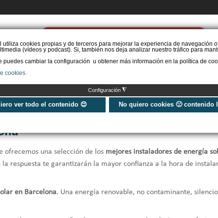
PIDE PRESUPUESTO
l utiliza cookies propias y de terceros para mejorar la experiencia de navegación o
timedia (vídeos y podcast). Si, también nos deja analizar nuestro tráfico para mant
puedes cambiar la configuración u obtener más información en la política de coo
STAL. AEROTERMIA
INSTAL. AISLAMIENTO
INSTAL. SOLAR
MÁS IN
de cookies.
◮
Configuración
uiero ver todo el contenido 😊
No quiero cookies 🙁 contenido 
lona
e ofrecemos una selección de los
mejores instaladores de energía so
 la respuesta te garantizarán la mayor confianza a la hora de instala
solar en Barcelona
. Una energía renovable, no contaminante, silencio