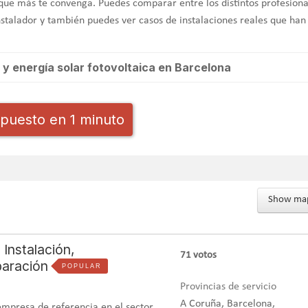
que más te convenga. Puedes comparar entre los distintos profesiona
instalador y también puedes ver casos de instalaciones reales que han
 y energía solar fotovoltaica en Barcelona
por
Instalponce
en marzo del
puesto en 1 minuto
rmia
y energía solar
unifamiliar con el objetivo de
ente
. Los sistemas híbridos para
ón energética actual, ya que
bajos
en materia de calor y
Show ma
ión eficiente
Instalación,
71
votos
eficiencia y bajo consumo
para su vivienda unifamiliar. También se
paración
POPULAR
la vivienda
con aerotermia y piscina el máximo de horas posible con
Provincias de servicio
mbién requería de sistemas para la difusión del calor generado por
A Coruña, Barcelona,
mpresa de referencia en el sector