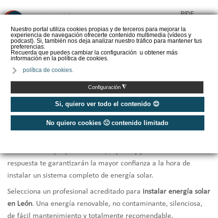
PIDE
❌
PRESUPUESTO
Nuestro portal utiliza cookies propias y de terceros para mejorar la
experiencia de navegación ofrecerte contenido multimedia (vídeos y
CALORYFRIO
podcast). Si, también nos deja analizar nuestro tráfico para mantener tus
preferencias.
Recuerda que puedes cambiar la configuración u obtener más
información en la política de cookies.
política de cookies.
Inicio
/
Instaladores de energía solar León
◮
Configuración
Instaladores Energía Solar León
Si, quiero ver todo el contenido 😊
No quiero cookies 🙁 contenido limitado
¿Necesitas una
instalación de Energía solar en León?
Te
ofrecemos una selección de los
mejores instaladores de energía
solar de León
que por cercanía, rapidez y profesionalidad en la
respuesta te garantizarán la mayor confianza a la hora de
instalar un sistema completo de energía solar.
Selecciona un profesional acreditado para
instalar energía solar
en León
. Una energía renovable, no contaminante, silenciosa,
de fácil mantenimiento y totalmente recomendable.