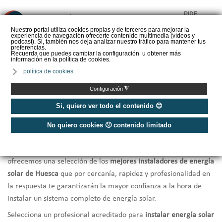
PIDE
❌
PRESUPUESTO
Nuestro portal utiliza cookies propias y de terceros para mejorar la
experiencia de navegación ofrecerte contenido multimedia (vídeos y
CALORYFRIO
podcast). Si, también nos deja analizar nuestro tráfico para mantener tus
preferencias.
Recuerda que puedes cambiar la configuración u obtener más
información en la política de cookies.
política de cookies.
Inicio
/
Instaladores de energía solar Huesca
◮
Configuración
Instaladores de Energía solar
Si, quiero ver todo el contenido 😊
Huesca
No quiero cookies 🙁 contenido limitado
¿Necesitas una
instalación de Energía solar en Huesca?
Te
ofrecemos una selección de los
mejores instaladores de energía
solar de Huesca
que por cercanía, rapidez y profesionalidad en
la respuesta te garantizarán la mayor confianza a la hora de
instalar un sistema completo de energía solar.
Selecciona un profesional acreditado para
instalar energía solar