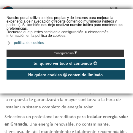
PIDE
❌
PRESUPUESTO
Nuestro portal utiliza cookies propias y de terceros para mejorar la
experiencia de navegación ofrecerte contenido multimedia (vídeos y
CALORYFRIO
podcast). Si, también nos deja analizar nuestro tráfico para mantener tus
preferencias.
Recuerda que puedes cambiar la configuración u obtener más
información en la política de cookies.
política de cookies.
Inicio
/
Instaladores de energía solar Granada
◮
Configuración
Instaladores Energía Solar Granada
Si, quiero ver todo el contenido 😊
No quiero cookies 🙁 contenido limitado
¿Necesitas una
instalación de Energía solar en Granada?
Te
ofrecemos una selección de los
mejores instaladores de energía
solar de Granada
que por cercanía, rapidez y profesionalidad en
la respuesta te garantizarán la mayor confianza a la hora de
instalar un sistema completo de energía solar.
Selecciona un profesional acreditado para
instalar energía solar
en Granada
. Una energía renovable, no contaminante,
silenciosa, de fácil mantenimiento y totalmente recomendable.