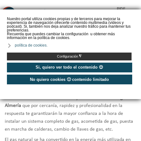
PIDE
❌
PRESUPUESTO
Nuestro portal utiliza cookies propias y de terceros para mejorar la
experiencia de navegación ofrecerte contenido multimedia (vídeos y
CALORYFRIO
podcast). Si, también nos deja analizar nuestro tráfico para mantener tus
preferencias.
Recuerda que puedes cambiar la configuración u obtener más
información en la política de cookies.
política de cookies.
Inicio
/
Instaladores de gas Almería
◮
Configuración
Instaladores Gas Almería
Si, quiero ver todo el contenido 😊
No quiero cookies 🙁 contenido limitado
¿Necesitas hacer la
instalación de gas natural en tu vivienda o
local comercial
, o la
revisión o reparación de equipos
? Te
ofrecemos una selección de los mejores
instaladores de gas en
Almería
que por cercanía, rapidez y profesionalidad en la
respuesta te garantizarán la mayor confianza a la hora de
instalar un sistema completo de gas, acometida de gas, puesta
en marcha de calderas, cambio de llaves de gas, etc.
El gas natural se ha convertido en la energía más utilizada en