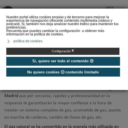
PIDE
❌
PRESUPUESTO
Nuestro portal utiliza cookies propias y de terceros para mejorar la
experiencia de navegación ofrecerte contenido multimedia (vídeos y
CALORYFRIO
podcast). Si, también nos deja analizar nuestro tráfico para mantener tus
preferencias.
Recuerda que puedes cambiar la configuración u obtener más
información en la política de cookies.
política de cookies.
Inicio
/
Instaladores de gas Madrid
◮
Configuración
Instaladores Gas Madrid
Si, quiero ver todo el contenido 😊
No quiero cookies 🙁 contenido limitado
¿Necesitas hacer la
instalación de gas natural en tu vivienda o
local comercial
, o la
revisión o reparación de equipos
? Te
ofrecemos una selección de los mejores
instaladores de gas en
Madrid
que por cercanía, rapidez y profesionalidad en la
respuesta te garantizarán la mayor confianza a la hora de
instalar un sistema completo de gas, acometida de gas, puesta
en marcha de calderas, cambio de llaves de gas, etc.
El gas natural se ha convertido en la energía más utilizada en