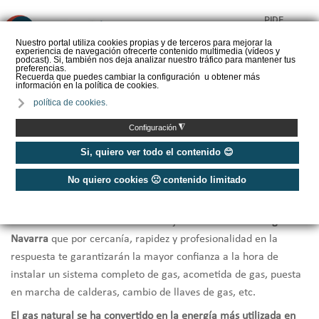
PIDE
❌
PRESUPUESTO
Nuestro portal utiliza cookies propias y de terceros para mejorar la
experiencia de navegación ofrecerte contenido multimedia (vídeos y
CALORYFRIO
podcast). Si, también nos deja analizar nuestro tráfico para mantener tus
preferencias.
Recuerda que puedes cambiar la configuración u obtener más
información en la política de cookies.
política de cookies.
Inicio
/
Instaladores de gas Navarra
◮
Configuración
Instaladores Gas Navarra
Si, quiero ver todo el contenido 😊
No quiero cookies 🙁 contenido limitado
¿Necesitas hacer la
instalación de gas natural en tu vivienda o
local comercial
, o la
revisión o reparación de equipos
? Te
ofrecemos una selección de los mejores
instaladores de gas en
Navarra
que por cercanía, rapidez y profesionalidad en la
respuesta te garantizarán la mayor confianza a la hora de
instalar un sistema completo de gas, acometida de gas, puesta
en marcha de calderas, cambio de llaves de gas, etc.
El gas natural se ha convertido en la energía más utilizada en