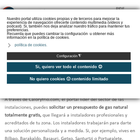
PIDE
❌
PRESUPUESTO
Nuestro portal utiliza cookies propias y de terceros para mejorar la
experiencia de navegación ofrecerte contenido multimedia (vídeos y
CALORYFRIO
podcast). Si, también nos deja analizar nuestro tráfico para mantener tus
preferencias.
Recuerda que puedes cambiar la configuración u obtener más
información en la política de cookies.
política de cookies.
Inicio
/
Instaladores de gas Bizkaia
◮
Configuración
Instaladores de Gas en Bizkaia ✅
Si, quiero ver todo el contenido 😊
No quiero cookies 🙁 contenido limitado
Aquí podrás encontrar los
mejores instaladores de gas natural
de Bizkaia.
A través de Caloryfrio.com, el portal líder del sector de las
instalaciones, puedes
solicitar un presupuesto de gas natural
totalmente gratis,
que llegará a instaladores profesionales y
acreditados de tu zona. Los instaladores trabajarán para darte
una solución personalizada y a medida. Si, por ejemplo, vives en
Bilbao, Barakaldo, Basauri, Getxo, Santurtzi o Portugalete,