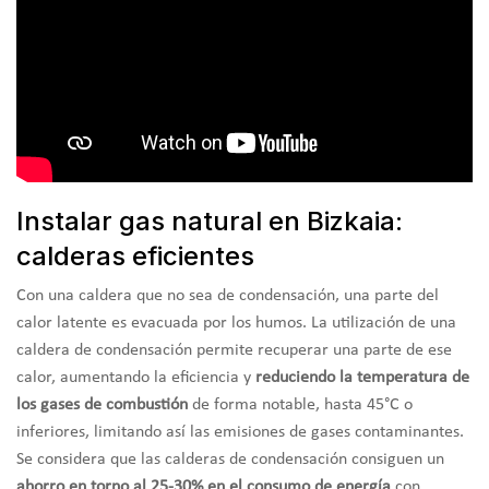
Instalar gas natural en Bizkaia:
calderas eficientes
Con una caldera que no sea de condensación, una parte del
calor latente es evacuada por los humos. La utilización de una
caldera de condensación permite recuperar una parte de ese
calor, aumentando la eficiencia y
reduciendo la temperatura de
los gases de combustión
de forma notable, hasta 45°C o
inferiores, limitando así las emisiones de gases contaminantes.
Se considera que las calderas de condensación consiguen un
ahorro en torno al 25-30% en el consumo de energía
con